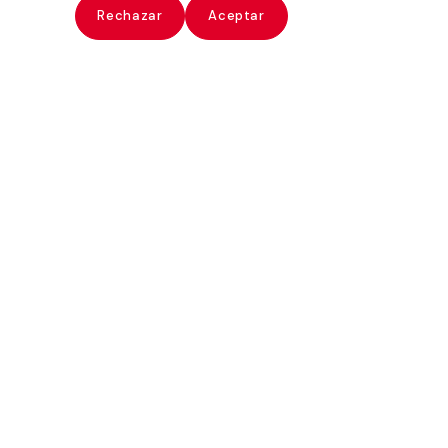
ate
Rechazar
Aceptar
Paz Errázuriz