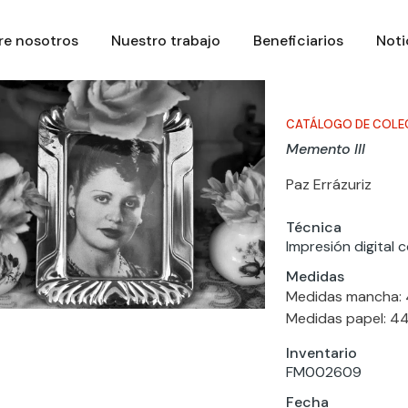
re nosotros
Nuestro trabajo
Beneficiarios
Noti
CATÁLOGO DE COLE
Memento III
Paz Errázuriz
Técnica
Impresión digital 
Medidas
Medidas mancha: 
Medidas papel: 4
Inventario
FM002609
Fecha