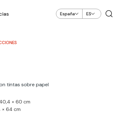
cias
España
ES
CCIONES
con tintas sobre papel
40,4 × 60 cm
4 × 64 cm