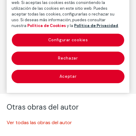
1982
/
Copia posterior
web. Si aceptas las cookies estás consintiendo la
utilización de las cookies en este sitio web. Puedes
aceptar todas las cookies, configurarlas o rechazar su
uso. Si deseas más información, puedes consultar
Autor
nuestra
Política de Cookies
y la
Política de Privacidad
.
Paz Errázuriz
Nacimiento: Santiago de Chile, 1944
Configurar cookies
Rechazar
Fotografía
Serie:
Protestas (década de 1980)
(Paz Errázuriz)
Aceptar
Otras obras del autor
Ver todas las obras del autor