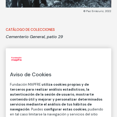
© Paz Errázuriz, 2022
CATÁLOGO DE COLECCIONES
Cementerio General, patio 29
Paz Errázuriz
Técnica
Impresión digital con tintas sobre papel
Aviso de Cookies
Medidas
Medidas mancha: 20 × 30 cm
Fundación MAPFRE
utiliza cookies propias y de
Medidas papel: 24 × 34 cm
terceros para realizar análisis estadísticos, la
autenticación de la sesión de usuario, mostrarte
Inventario
contenido útil y mejorar y personalizar determinados
FM002564
servicios mediante el análisis de tus hábitos de
navegación
. Puedes
configurar estas cookies
, pudiendo
Fecha
en tal caso limitarse la navegación y servicios del sitio