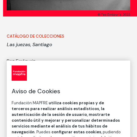
© Paz Errázuriz, 2022
CATÁLOGO DE COLECCIONES
Las juezas, Santiago
Paz Errázuriz
Técnica
Copia en papel baritado con emulsión de gelatina y
plata
Aviso de Cookies
Medidas
Fundación MAPFRE
utiliza cookies propias y de
Medidas mancha: 36 × 54,7 cm
terceros para realizar análisis estadísticos, la
Medidas papel: 49 × 60,5 cm
autenticación de la sesión de usuario, mostrarte
contenido útil y mejorar y personalizar determinados
Inventario
servicios mediante el análisis de tus hábitos de
FM002559
navegación
. Puedes
configurar estas cookies
, pudiendo