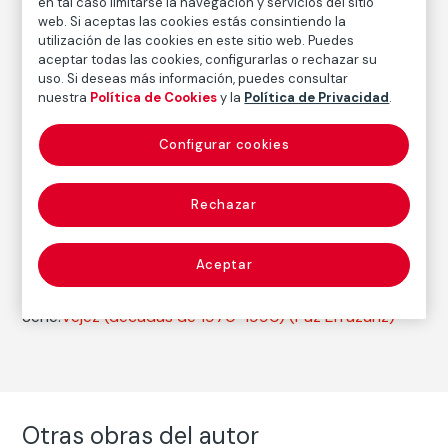
en tal caso limitarse la navegación y servicios del sitio
Fecha
web. Si aceptas las cookies estás consintiendo la
1983
/
Copia de época
utilización de las cookies en este sitio web. Puedes
aceptar todas las cookies, configurarlas o rechazar su
Inscripción/Leyenda
uso. Si deseas más información, puedes consultar
Firmado en el ángulo inferior izquierdo
nuestra
Política de Cookies
y la
Política de Privacidad
.
Configurar cookies
Autor
Paz Errázuriz
Rechazar
Nacimiento: Santiago de Chile, 1944
Aceptar
Fotografía
Serie:
Vejez (décadas de 1970-1990)
(Paz Errázuriz)
Otras obras del autor