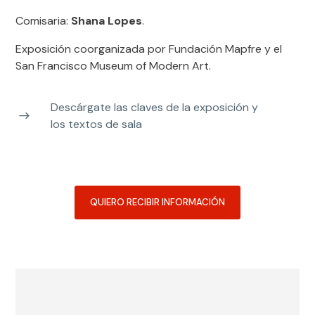
La sala de exposiciones cuenta con rampa para sillas de ruedas
Comisaria:
Shana Lopes
.
y ascensor interno.
Exposición coorganizada por Fundación Mapfre y el
San Francisco Museum of Modern Art.
Servicios
Descárgate las claves de la exposición y
Consigna.
los textos de sala
Librería
LAIE Telf. 911 703 851
fmapfre@laie.es
QUIERO RECIBIR INFORMACIÓN
Prensa
Para solicitar el dossier de prensa o cualquier otra información,
contactar con nuestro
Departamento de Comunicación
.