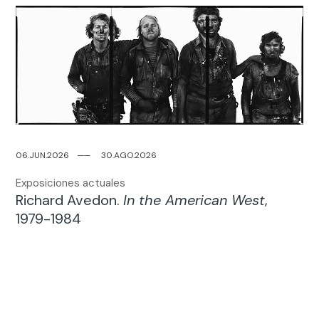
06.JUN.2026
─
─
30.AGO.2026
Exposiciones actuales
Richard Avedon.
In the American West
,
1979-1984