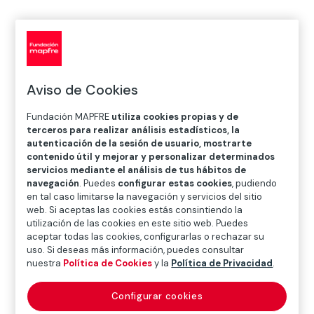
Exposición
Aviso de Cookies
06.JUN.2026
─
─
30.AGO.2026
Fundación MAPFRE
utiliza cookies propias y de
terceros para realizar análisis estadísticos, la
autenticación de la sesión de usuario, mostrarte
Dónde
contenido útil y mejorar y personalizar determinados
servicios mediante el análisis de tus hábitos de
Sala Recoletos
navegación
. Puedes
configurar estas cookies
, pudiendo
Paseo Recoletos 23, 28004 Madrid
en tal caso limitarse la navegación y servicios del sitio
web. Si aceptas las cookies estás consintiendo la
cultura@fundacionmapfre.org
utilización de las cookies en este sitio web. Puedes
aceptar todas las cookies, configurarlas o rechazar su
Horario general
:
uso. Si deseas más información, puedes consultar
nuestra
Política de Cookies
y la
Política de Privacidad
.
Lunes (excepto festivos) de 14:00 a 20:00 h.
Martes a sábados de 11:00 a 20:00 h.
Configurar cookies
Domingos y festivos de 11:00 a 19:00 h.