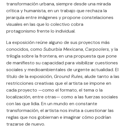
www.emtmadrid.es
transformación urbana, siempre desde una mirada
crítica y humanista, en un trabajo que rechaza la
Metro: Línea 4 (Colón), línea 2 (Banco de España) y línea 5
jerarquía entre imágenes y propone constelaciones
(Chueca)
visuales en las que lo colectivo cobra
www.metromadrid.es
protagonismo frente lo individual.
Cercanías: C-2, C-7, C-8 y C-10
La exposición reúne alguno de sus proyectos más
www.renfe.com
conocidos, como
Suburbia
Mexicana
,
Carpoolers
, y la
trilogía sobre la frontera, en una propuesta que pone
de manifiesto su capacidad para visibilizar cuestiones
Audioguías
sociales y medioambientales de urgente actualidad. El
Disponibles en
español e inglés
. Formato online, accesible a
título de la exposición,
Ground Rules
, alude tanto a las
través del móvil sin descargas ni instalaciones.
restricciones creativas que el artista se impone en
cada proyecto —como el formato, el tema o la
Incluida en la entrada individual. Más información en la sección
localización, entre otras— como a las fuerzas sociales
“Entradas”.
con las que lidia. En un mundo en constante
transformación, el artista nos invita a cuestionar las
reglas que nos gobiernan e imaginar cómo podrían
Accesibilidad
trazarse de nuevo.