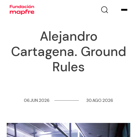
Alejandro
Cartagena. Ground
Rules
06.JUN.2026
─
─
─
─
─
─
─
─
30.AGO.2026