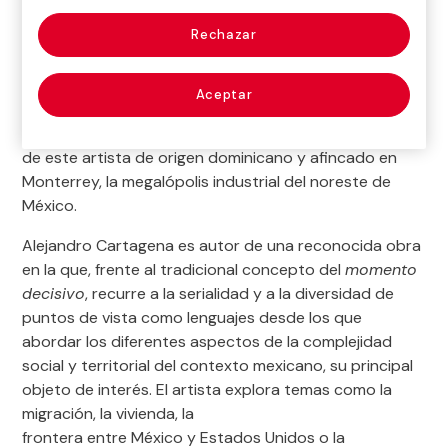
*
El desalojo de la sala se inicia 10 minutos antes del cierre. El último
acceso (18:30 o 19:30) sólo permite un recorrido de 20 minutos.
Más detalles
Rechazar
Cierre de salas
:
Ground Rules
es la primera gran exposición del
25 de diciembre; 1, 5 y 6 de enero
Aceptar
fotógrafo Alejandro Cartagena (1977): un recorrido en
Horarios especiales
:
profundidad por los más de veinte años de trayectoria
24 y 31 de diciembre, 5 de enero:
de este artista de origen dominicano y afincado en
11:00 – 15:00 h
Monterrey, la megalópolis industrial del noreste de
México.
Entrada general
:
5 €
Alejandro Cartagena es autor de una reconocida obra
en la que, frente al tradicional concepto del
momento
Horario gratuito
:
decisivo
, recurre a la serialidad y a la diversidad de
Lunes, 14-20 h (excepto festivos)
puntos de vista como lenguajes desde los que
abordar los diferentes aspectos de la complejidad
social y territorial del contexto mexicano, su principal
objeto de interés. El artista explora temas como la
Cómo llegar
migración, la vivienda, la
Autobuses: 5 – 14 – 27 – 37 – 45 – 53 – 150
frontera entre México y Estados Unidos o la