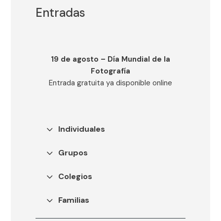
Entradas
Compra de entradas
Alejandro
19 de agosto – Día Mundial de la
Fotografía
Cartagena.
Entrada gratuita ya disponible online
Ground Rules
Individuales
Selecciona una opción
Grupos
Colegios
Familias