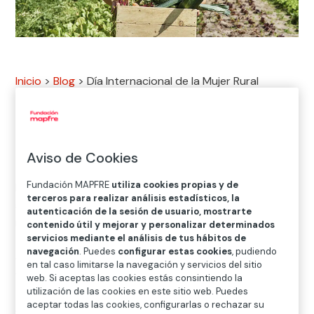
Inicio
>
Blog
>
Día Internacional de la Mujer Rural

FSE+
Aviso de Cookies
Fundación MAPFRE
utiliza cookies propias y de
El papel de las mujeres en el mundo rural en España ha
terceros para realizar análisis estadísticos, la
sido fundamental a lo largo de la historia, aunque a
autenticación de la sesión de usuario, mostrarte
menudo invisibilizado y subestimado.
contenido útil y mejorar y personalizar determinados
servicios mediante el análisis de tus hábitos de
Tradicionalmente, ellas han sido el pilar en el cuidado
navegación
. Puedes
configurar estas cookies
, pudiendo
de la familia, las guardianas de las tradiciones que dan
en tal caso limitarse la navegación y servicios del sitio
vida a las comunidades rurales y, en muchos casos,
web. Si aceptas las cookies estás consintiendo la
también, las responsables de las labores agrícolas. Sin
utilización de las cookies en este sitio web. Puedes
aceptar todas las cookies, configurarlas o rechazar su
embargo, su trabajo ha quedado en gran parte en la