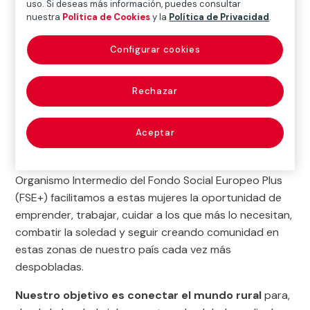
uso. Si deseas más información, puedes consultar
sombra y vinculado al hogar. Según datos del Instituto
nuestra
Política de Cookies
y la
Política de Privacidad
.
de las Mujeres, solo el 28,6% de las jefaturas de
explotación agrícolas están ocupadas por mujeres y
Configurar cookies
esta presencia disminuye a medida que aumenta el
tamaño de las explotaciones.
Rechazar
En Fundación MAPFRE creemos que
el
empoderamiento de las mujeres es esencial para
Aceptar
enfrentar los retos del siglo XXI en el entorno
rural español
. Por eso, en nuestro papel de
Organismo Intermedio del Fondo Social Europeo Plus
(FSE+) facilitamos a estas mujeres la oportunidad de
emprender, trabajar, cuidar a los que más lo necesitan,
combatir la soledad y seguir creando comunidad en
estas zonas de nuestro país cada vez más
despobladas.
Nuestro objetivo es conectar el mundo rural
para,