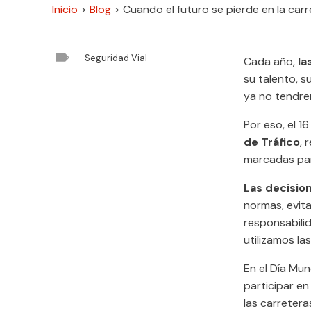
Inicio
>
Blog
>
Cuando el futuro se pierde en la car

Seguridad Vial
Cada año,
la
su talento, s
ya no tendrem
Por eso, el 1
de Tráfico
, 
marcadas par
Las decisio
normas, evita
responsabili
utilizamos la
En el Día Mun
participar en
las carretera