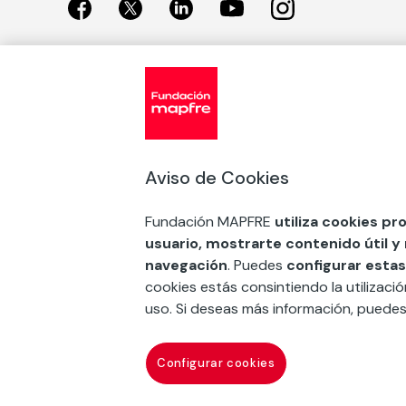
Exposiciones
Nuestras
Exposiciones en Madrid
Acción So
Aviso de Cookies
Exposiciones en Barcelona
Arte y cul
Educación
Fundación MAPFRE
utiliza cookies pr
COMPRAR ENTRADA
usuario, mostrarte contenido útil y
Premios 
navegación
. Puedes
configurar estas
FSE+
cookies estás consintiendo la utilizaci
uso. Si deseas más información, puede
Contacto
Suscr
Configurar cookies
Fundación Mapfre Canarias
Mapfre corporativo