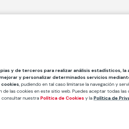
 Secciones
Fundación Mapfre
cial
50 aniversario de compromiso 
tura
Conócenos
 y divulgación
Nuestras App
opias y de terceros para realizar análisis estadísticos, la
 mejorar y personalizar determinados servicios mediante 
y ayudas
Nuestros Podcast
 cookies
, pudiendo en tal caso limitarse la navegación y servi
Sistema Interno de Informació
ón de las cookies en este sitio web. Puedes aceptar todas las 
s consultar nuestra
Política de Cookies
y la
Política de Pri
Sala de Prensa
íbete a nuestra newsletter.
Apúnt
Tratamiento de datos personales
Política de Cookies