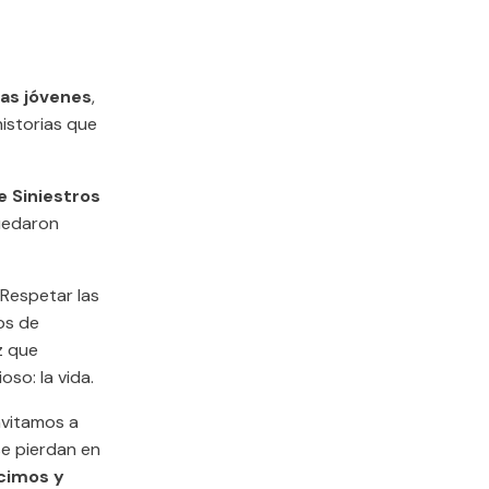
das jóvenes
,
historias que
e Siniestros
quedaron
 Respetar las
os de
z que
so: la vida.
nvitamos a
se pierdan en
cimos y