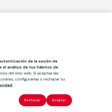
Actualidad
social
Publicaciones
Blog
Diccionario de Seguros
 autenticación de la sesión de
el análisis de tus hábitos de
Centro de Documentación
cios del sitio web. Si aceptas las
n
Red Ibérica Fundación Mapfre
cookies, configurarlas o rechazar su
vacidad
.
Revista
‘la fundación’
x
ate
Rechazar
Aceptar
Configurar cookies
Copyright
Fundación Mapfre