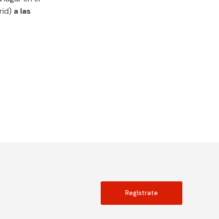
rid)
a las
Regístrate