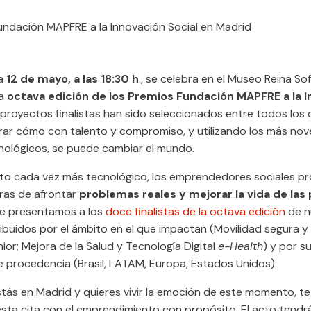
 Fundación MAPFRE a la Innovación Social en Madrid
ía
12 de mayo, a las 18:30 h
., se celebra en el Museo Reina Sof
la
octava edición de los Premios Fundación MAPFRE a la 
 proyectos finalistas han sido seleccionados entre todos los
ar cómo con talento y compromiso, y utilizando los más no
nológicos, se puede cambiar el mundo.
to cada vez más tecnológico, los emprendedores sociales p
ras de afrontar
problemas reales y mejorar la vida de las
te presentamos a los
doce finalistas de la octava edición
de n
ibuidos por el ámbito en el que impactan (Movilidad segura y 
or; Mejora de la Salud y Tecnología Digital
e-Health
) y por s
e procedencia (Brasil, LATAM, Europa, Estados Unidos).
tás en Madrid y quieres vivir la emoción de este momento, te
esta cita con el emprendimiento con propósito. El acto tendrá