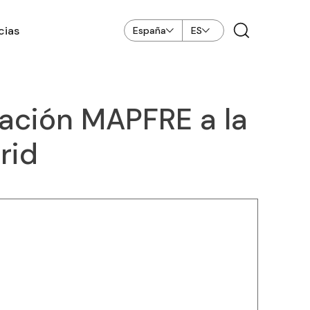
cias
España
ES
dación MAPFRE a la
rid