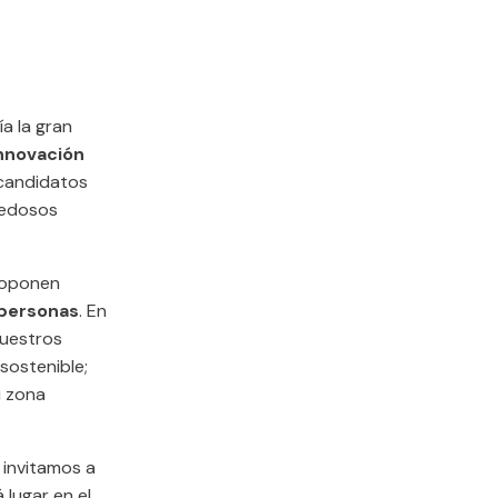
ía la gran
Innovación
 candidatos
vedosos
roponen
 personas
. En
uestros
sostenible;
u zona
 invitamos a
 lugar en el