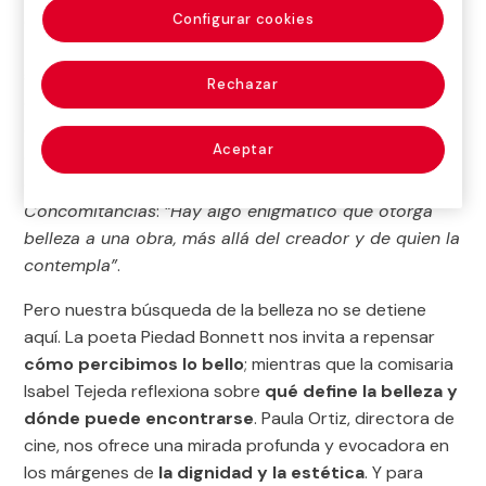
cazador de momentos decisivos
Henri Cartier-Bresson
Configurar cookies
— nos invitan a explorar sus particulares miradas
sobre la vida y la belleza. Acompañados por las plumas
Rechazar
de Sara Torres, Jacobo Bergareche y Bernard Plossu
desentrañamos el enigma que envuelve el talento de
Aceptar
estas grandes figuras de la historia del arte; porque,
como nos recuerda Richard Learoyd en la sección
Concomitancias
:
“Hay algo enigmático que otorga
belleza a una obra, más allá del creador y de quien la
contempla”
.
Pero nuestra búsqueda de la belleza no se detiene
aquí. La poeta Piedad Bonnett nos invita a repensar
cómo percibimos lo bello
; mientras que la comisaria
Isabel Tejeda reflexiona sobre
qué define la belleza y
dónde puede encontrarse
. Paula Ortiz, directora de
cine, nos ofrece una mirada profunda y evocadora en
los márgenes de
la dignidad y la estética
. Y para