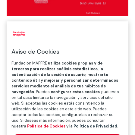
Inicio
>
Blog
>
En busca de la belleza
Aviso de Cookies

Otros
Fundación MAPFRE
utiliza cookies propias y de
terceros para realizar análisis estadísticos, la
autenticación de la sesión de usuario, mostrarte
En estas páginas la búsqueda de la belleza se revela
contenido útil y mejorar y personalizar determinados
servicios mediante el análisis de tus hábitos de
como un viaje profundamente personal.
Cada página
navegación
. Puedes
configurar estas cookies
, pudiendo
nos invita a reflexionar sobre cómo percibimos lo
en tal caso limitarse la navegación y servicios del sitio
bello, qué determina la belleza, dónde encontrarla
web. Si aceptas las cookies estás consintiendo la
utilización de las cookies en este sitio web. Puedes
y qué implica
. Los protagonistas de nuestras
aceptar todas las cookies, configurarlas o rechazar su
exposiciones de otoño —el fotógrafo
Weegee
, la
uso. Si deseas más información, puedes consultar
icónica coleccionista y mecenas
Peggy Guggenheim
, el
nuestra
Política de Cookies
y la
Política de Privacidad
.
visionario marchante de arte
Paul Durand-Ruel
y el