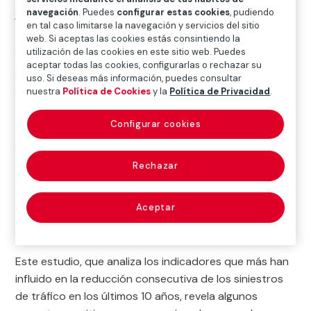
jóvenes en todo el mundo con edades comprendidas
navegación
. Puedes
configurar estas cookies
, pudiendo
en tal caso limitarse la navegación y servicios del sitio
entre los 5 y los 29 años. Todas estas tragedias se
web. Si aceptas las cookies estás consintiendo la
podrían haber evitado.
utilización de las cookies en este sitio web. Puedes
aceptar todas las cookies, configurarlas o rechazar su
Para entender la magnitud de este problema y analizar
uso. Si deseas más información, puedes consultar
nuestra
Política de Cookies
y la
Política de Privacidad
.
la evolución de la siniestralidad en el mundo en los diez
últimos años, Jesús Monclús, director de Prevención y
Configurar cookies
Seguridad Vial de Fundación MAPFRE ha presentado el
informe
Evaluación de la Década de Acción de la
Seguridad Vial 2011-2020
, elaborado junto con
The
Rechazar
George Institute for Global Health
y
The Milken
Institute School of Public Health
de la Universidad de
Aceptar
George Washington (EE. UU.), para la Organización
Mundial de la Salud.
Este estudio, que analiza los indicadores que más han
influido en la reducción consecutiva de los siniestros
de tráfico en los últimos 10 años, revela algunos