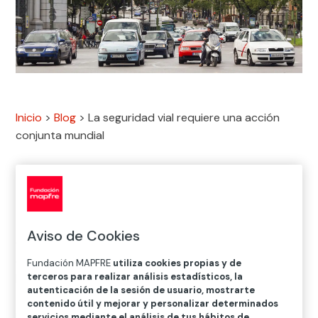
Inicio
>
Blog
>
La seguridad vial requiere una acción
conjunta mundial

Seguridad Vial
Aviso de Cookies
Cada año, un total de 1,3 millones de personas fallecen
en siniestros viales y 50 millones de personas sufren
Fundación MAPFRE
utiliza cookies propias y de
terceros para realizar análisis estadísticos, la
lesiones graves como resultado de un
incidente de
autenticación de la sesión de usuario, mostrarte
tráfico
, una realidad que convierte a este tipo de
contenido útil y mejorar y personalizar determinados
siniestros en la primera causa mortal entre niños y
servicios mediante el análisis de tus hábitos de