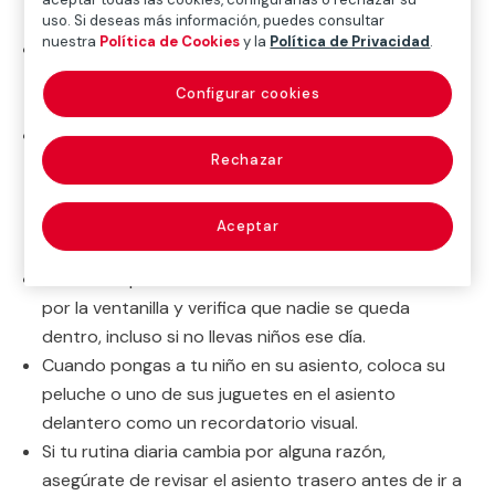
uso. Si deseas más información, puedes consultar
nuestra
Política de Cookies
y la
Política de Privacidad
.
Antes de bajarte del coche mira el asiento trasero.
Conviértelo en una rutina, incluso si estás seguro de
Configurar cookies
que el coche está vacío.
Coloca un objeto esencial en el asiento trasero. Por
Rechazar
ejemplo, deja tu bolso, el teléfono, la tarjeta de
identificación del trabajo, o cualquier objeto que
obligatoriamente tengas que usar durante la
Aceptar
jornada.
Cada vez que cierres el coche mira hacia adentro
por la ventanilla y verifica que nadie se queda
dentro, incluso si no llevas niños ese día.
Cuando pongas a tu niño en su asiento, coloca su
peluche o uno de sus juguetes en el asiento
delantero como un recordatorio visual.
Si tu rutina diaria cambia por alguna razón,
asegúrate de revisar el asiento trasero antes de ir a