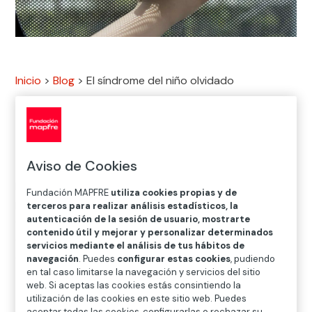
Inicio
>
Blog
>
El síndrome del niño olvidado

Seguridad Vial
Aviso de Cookies
El problema de los
niños olvidados en el coche
,
Fundación MAPFRE
utiliza cookies propias y de
principalmente en verano, es una tragedia con
terceros para realizar análisis estadísticos, la
autenticación de la sesión de usuario, mostrarte
consecuencias fatales que ocurre más a menudo de lo
contenido útil y mejorar y personalizar determinados
que se piensa. Para evitar que esto suceda, ofrecemos
servicios mediante el análisis de tus hábitos de
algunos
consejos
y medidas que puedes tomar.
navegación
. Puedes
configurar estas cookies
, pudiendo
en tal caso limitarse la navegación y servicios del sitio
web. Si aceptas las cookies estás consintiendo la
utilización de las cookies en este sitio web. Puedes
Rutinas y hábitos diarios
aceptar todas las cookies, configurarlas o rechazar su