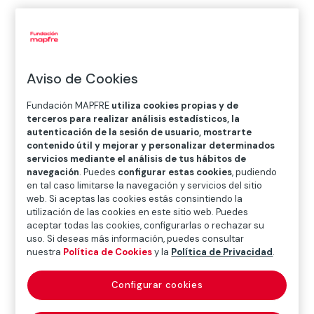
Inicio
>
Fondo Social Europeo Plus
>
Eventos
>
Eventos
2025
Aviso de Cookies
Fundación MAPFRE
utiliza cookies propias y de
terceros para realizar análisis estadísticos, la
Durante el año 2023 y 2024 se han realizado eventos
autenticación de la sesión de usuario, mostrarte
contenido útil y mejorar y personalizar determinados
en diferentes CCAA (Valencia, Galicia, Málaga etc.) con
servicios mediante el análisis de tus hábitos de
la finalidad de generar nuevas oportunidades tanto en
navegación
. Puedes
configurar estas cookies
, pudiendo
el ámbito de empleo como sociosanitario. Fundación
en tal caso limitarse la navegación y servicios del sitio
web. Si aceptas las cookies estás consintiendo la
MAPFRE sigue trabajando para dar visibilidad al ámbito
utilización de las cookies en este sitio web. Puedes
rural y buscar soluciones a la problemática de la
aceptar todas las cookies, configurarlas o rechazar su
despoblación desde una perspectiva global,
uso. Si deseas más información, puedes consultar
nuestra
Política de Cookies
y la
Política de Privacidad
.
involucrando durante el año 2025 a todos los actores
necesarios y generando nuevas oportunidades tanto
Configurar cookies
en el ámbito de empleo como sociosanitario. Conoce
nuestros eventos.