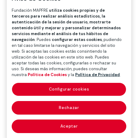
O
P
Q
R
S
T
U
Fundación MAPFRE
utiliza cookies propias y de
V
W
X
Y
Z
terceros para realizar análisis estadísticos, la
autenticación de la sesión de usuario, mostrarte
contenido útil y mejorar y personalizar determinados
Diccionario de seguros
servicios mediante el análisis de tus hábitos de
navegación
. Puedes
configurar estas cookies
, pudiendo
en tal caso limitarse la navegación y servicios del sitio
web. Si aceptas las cookies estás consintiendo la
arreglo amistoso
utilización de las cookies en este sitio web. Puedes
aceptar todas las cookies, configurarlas o rechazar su
(amicable
uso. Si deseas más información, puedes consultar
nuestra
Política de Cookies
y la
Política de Privacidad
.
settlement)
Configurar cookies
Solución a la que se llega entre las partes que litigan
Rechazar
sobre un asunto, sin necesidad de acudir a la decisión
de terceros (normalmente, la autoridad judicial). El
Aceptar
arreglo o transacción supone la renuncia de la víctima
a las acciones que judicialmente le corresponderían