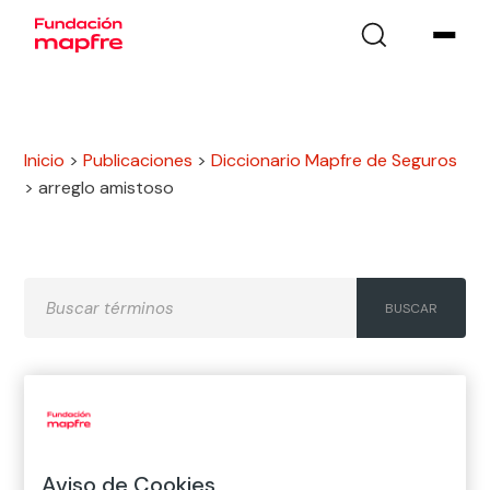
Inicio
>
Publicaciones
>
Diccionario Mapfre de Seguros
>
arreglo amistoso
A
B
C
D
E
F
G
H
I
J
K
L
M
N
Ñ
Aviso de Cookies