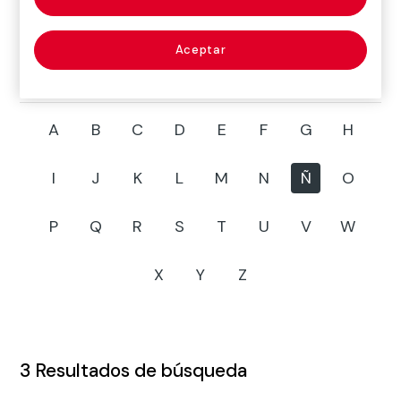
Aceptar
A
B
C
D
E
F
G
H
I
J
K
L
M
N
Ñ
O
P
Q
R
S
T
U
V
W
X
Y
Z
3
Resultados de búsqueda