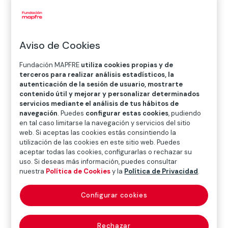
términos que se utilizan en el mundo de los seguros,
utiliza nuestro
Diccionario Mapfre de Seguros
, una
eficaz herramienta de consulta. Para nosotros es
importante mantener este diccionario, de
acceso
Aviso de Cookies
libre y gratuito
, en constante actualización y por ello,
Fundación MAPFRE
utiliza cookies propias y de
te invitamos a hacernos sugerencias y enviarnos
terceros para realizar análisis estadísticos, la
alguna aportación. Puedes hacerlo utilizando
este
autenticación de la sesión de usuario, mostrarte
formulario
.
contenido útil y mejorar y personalizar determinados
servicios mediante el análisis de tus hábitos de
navegación
. Puedes
configurar estas cookies
, pudiendo
en tal caso limitarse la navegación y servicios del sitio
Sugerencias para el diccionario
web. Si aceptas las cookies estás consintiendo la
utilización de las cookies en este sitio web. Puedes
aceptar todas las cookies, configurarlas o rechazar su
uso. Si deseas más información, puedes consultar
nuestra
Política de Cookies
y la
Política de Privacidad
.
BUSCAR
Configurar cookies
Rechazar