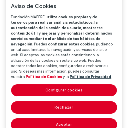
O
P
Q
R
S
T
U
Aviso de Cookies
V
W
X
Y
Z
Fundación MAPFRE
utiliza cookies propias y de
terceros para realizar análisis estadísticos, la
Diccionario de seguros
autenticación de la sesión de usuario, mostrarte
contenido útil y mejorar y personalizar determinados
servicios mediante el análisis de tus hábitos de
navegación
. Puedes
configurar estas cookies
, pudiendo
avería gruesa
en tal caso limitarse la navegación y servicios del sitio
web. Si aceptas las cookies estás consintiendo la
utilización de las cookies en este sitio web. Puedes
(general average)
aceptar todas las cookies, configurarlas o rechazar su
uso. Si deseas más información, puedes consultar
nuestra
Política de Cookies
y la
Política de Privacidad
.
Daño producido intencionadamente en un buque o en
Configurar cookies
las mercancías que transporta para evitar otros
mayores en el propio buque o en su carga. Su cuantía
Rechazar
se distribuye proporcionalmente entre las partes
beneficiadas de esa conducta intencionada (dueño
del buque, propietario de las mercancías, asegurador,
Aceptar