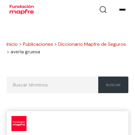
Inicio
>
Publicaciones
>
Diccionario Mapfre de Seguros
>
avería gruesa
A
B
C
D
E
F
G
H
I
J
K
L
M
N
Ñ