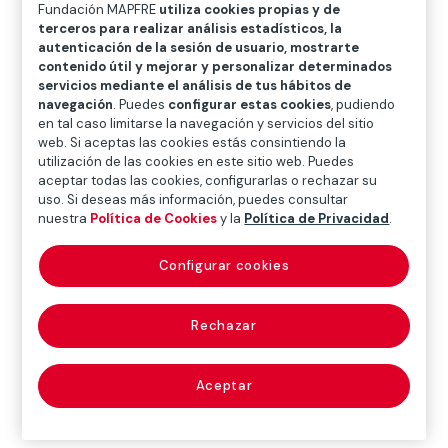
O
P
Q
R
S
T
U
Fundación MAPFRE
utiliza cookies propias y de
terceros para realizar análisis estadísticos, la
V
W
X
Y
Z
autenticación de la sesión de usuario, mostrarte
contenido útil y mejorar y personalizar determinados
servicios mediante el análisis de tus hábitos de
Diccionario de seguros
navegación
. Puedes
configurar estas cookies
, pudiendo
en tal caso limitarse la navegación y servicios del sitio
web. Si aceptas las cookies estás consintiendo la
utilización de las cookies en este sitio web. Puedes
escudo fiscal (tax
aceptar todas las cookies, configurarlas o rechazar su
uso. Si deseas más información, puedes consultar
shield)
nuestra
Política de Cookies
y la
Política de Privacidad
.
Configurar cookies
Mecanismo para reducir los impuestos mediante
Rechazar
desgravaciones establecidas por el legislador.
Aceptar