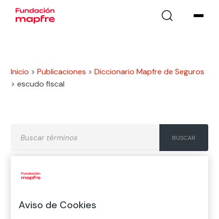
Inicio
>
Publicaciones
>
Diccionario Mapfre de Seguros
>
escudo fiscal
A
B
C
D
E
F
G
Aviso de Cookies
H
I
J
K
L
M
N
Ñ