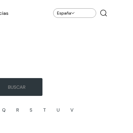
cias
España
Q
R
S
T
U
V