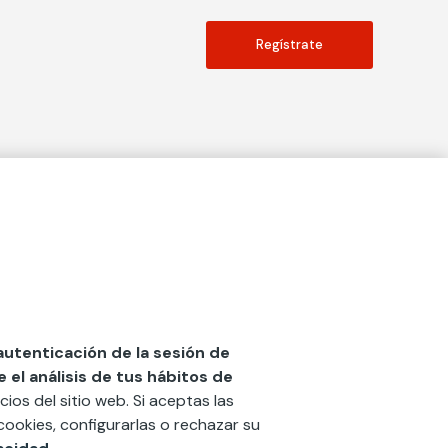
Regístrate
Actualidad
social
Publicaciones
Blog
Diccionario de Seguros
 autenticación de la sesión de
el análisis de tus hábitos de
Centro de Documentación
cios del sitio web. Si aceptas las
n
Red Ibérica Fundación Mapfre
cookies, configurarlas o rechazar su