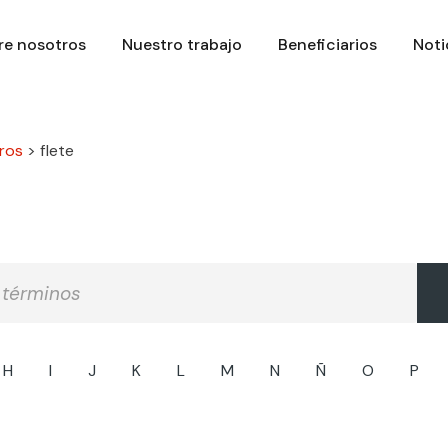
re nosotros
Nuestro trabajo
Beneficiarios
Noti
ros
>
flete
H
I
J
K
L
M
N
Ñ
O
P