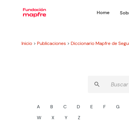
Home
Sob
Inicio
>
Publicaciones
>
Diccionario Mapfre de Segu
A
B
C
D
E
F
G
W
X
Y
Z