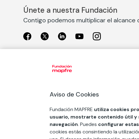
Únete a nuestra Fundación
Contigo podemos multiplicar el alcance d
Exposiciones
Nuestras
Exposiciones en Madrid
Acción So
Aviso de Cookies
Exposiciones en Barcelona
Arte y cul
Educación
Fundación MAPFRE
utiliza cookies pr
COMPRAR ENTRADA
usuario, mostrarte contenido útil y
Premios 
navegación
. Puedes
configurar estas
FSE+
cookies estás consintiendo la utilizaci