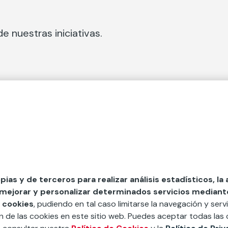
e nuestras iniciativas.
 Secciones
Fundación Mapfre
cial
50 aniversario de compromiso 
tura
Conócenos
 y divulgación
Nuestras App
opias y de terceros para realizar análisis estadísticos, la
 mejorar y personalizar determinados servicios mediante 
y ayudas
Nuestros Podcast
 cookies
, pudiendo en tal caso limitarse la navegación y servi
Sistema Interno de Informació
ón de las cookies en este sitio web. Puedes aceptar todas las 