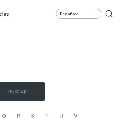
cias
España
Q
R
S
T
U
V