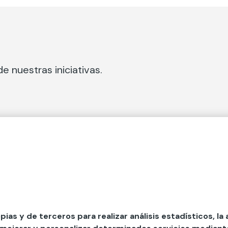
e nuestras iniciativas.
 Secciones
Fundación Mapfre
cial
50 aniversario de compromiso 
tura
Conócenos
 y divulgación
Nuestras App
opias y de terceros para realizar análisis estadísticos, la