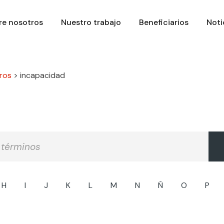
re nosotros
Nuestro trabajo
Beneficiarios
Noti
ros
>
incapacidad
H
I
J
K
L
M
N
Ñ
O
P