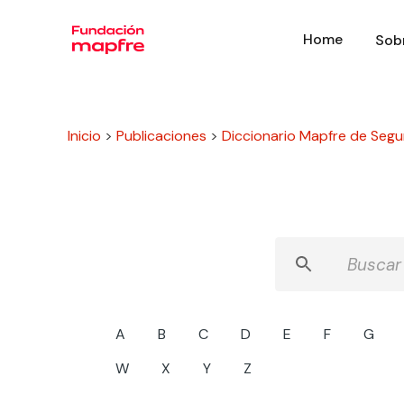
Home
Sob
Inicio
>
Publicaciones
>
Diccionario Mapfre de Segu
A
B
C
D
E
F
G
W
X
Y
Z