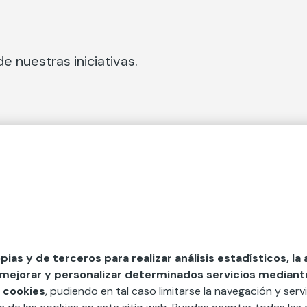
e nuestras iniciativas.
 Secciones
Fundación Mapfre
cial
50 aniversario de compromiso 
tura
Conócenos
 y divulgación
Nuestras App
opias y de terceros para realizar análisis estadísticos, la
 mejorar y personalizar determinados servicios mediante 
y ayudas
Nuestros Podcast
 cookies
, pudiendo en tal caso limitarse la navegación y servi
Sistema Interno de Informació