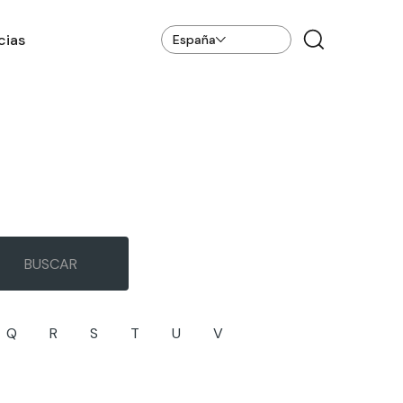
cias
España
Q
R
S
T
U
V