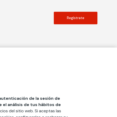
Regístrate
Actualidad
social
Publicaciones
Blog
Diccionario de Seguros
 autenticación de la sesión de
el análisis de tus hábitos de
Centro de Documentación
cios del sitio web. Si aceptas las
n
Red Ibérica Fundación Mapfre