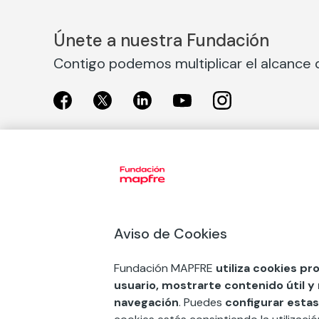
Únete a nuestra Fundación
Contigo podemos multiplicar el alcance d
Exposiciones
Nuestras
Exposiciones en Madrid
Acción So
Aviso de Cookies
Exposiciones en Barcelona
Arte y cul
Educación
Fundación MAPFRE
utiliza cookies pr
COMPRAR ENTRADA
usuario, mostrarte contenido útil y
Premios 
navegación
. Puedes
configurar estas
FSE+