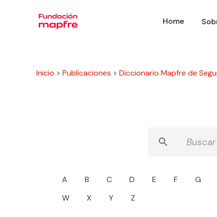
Home
Sob
Inicio
>
Publicaciones
>
Diccionario Mapfre de Segu
A
B
C
D
E
F
G
W
X
Y
Z