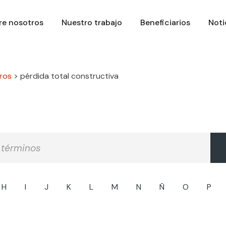
re nosotros
Nuestro trabajo
Beneficiarios
Noti
ros
>
pérdida total constructiva
H
I
J
K
L
M
N
Ñ
O
P