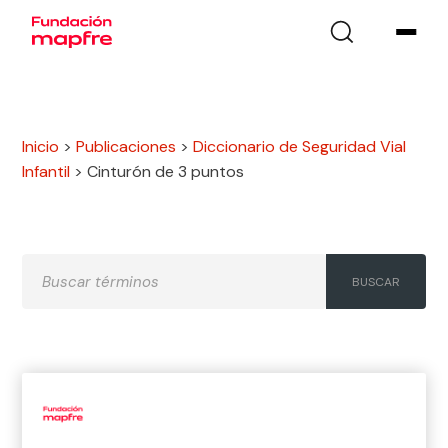
Inicio
>
Publicaciones
>
Diccionario de Seguridad Vial
Infantil
>
Cinturón de 3 puntos
A
B
C
D
E
F
G
H
I
J
K
L
M
N
Ñ