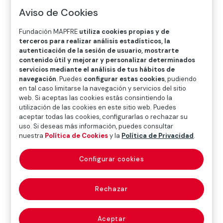
O
P
Q
R
S
T
U
Aviso de Cookies
V
W
X
Y
Z
Fundación MAPFRE
utiliza cookies propias y de
terceros para realizar análisis estadísticos, la
Diccionario de seguridad vial infantil
autenticación de la sesión de usuario, mostrarte
contenido útil y mejorar y personalizar determinados
servicios mediante el análisis de tus hábitos de
navegación
. Puedes
configurar estas cookies
, pudiendo
Cinturón de 3 puntos
en tal caso limitarse la navegación y servicios del sitio
web. Si aceptas las cookies estás consintiendo la
utilización de las cookies en este sitio web. Puedes
aceptar todas las cookies, configurarlas o rechazar su
Sistema de retención para ocupantes de vehículos
uso. Si deseas más información, puedes consultar
nuestra
Política de Cookies
y la
Política de Privacidad
.
compuesto por una banda abdominal y una banda
pectoral, con una conexión mediante una hebilla. El
Configurar cookies
cinturón de seguridad de 3 puntos fue inventado por
el ingeniero de VOLVO Nils Bohlin, y su patente fue
cedida sin coste al resto de fabricantes de
Rechazar
automóviles.
Este tipo de cinturón de seguridad tiene tres puntos
Aceptar