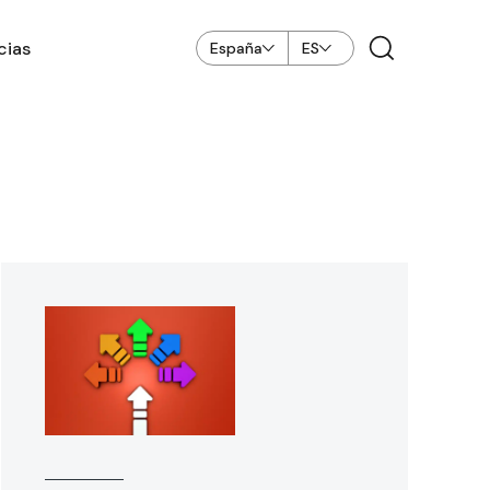
cias
España
ES