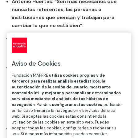
Antonio Huertas: “Son más necesarios que
nunca los referentes, las personas o
instituciones que piensan y trabajan para
cambiar lo que no está bien”.
João Carlos Martins: “Mi vida no trata de
superación, sino de determinación, que es una
fuerte característica del pueblo español”.
Aviso de Cookies
Juan Manuel B. Gómez (Confederación
Internacional de la Sociedad de San Vicente de
Fundación MAPFRE
utiliza cookies propias y de
terceros para realizar análisis estadísticos, la
Paúl): “
Fomentaremos la cooperación al
autenticación de la sesión de usuario, mostrarte
desarrollo internacional para ayudar en los
contenido útil y mejorar y personalizar determinados
desastres y emergencias, así como para
servicios mediante el análisis de tus hábitos de
navegación
. Puedes
configurar estas cookies
, pudiendo
respaldar a nuestros grupos de jóvenes y al
en tal caso limitarse la navegación y servicios del sitio
voluntariado joven internacional”.
web. Si aceptas las cookies estás consintiendo la
utilización de las cookies en este sitio web. Puedes
Cesarina Fabián (Hábitat para la Humanidad
aceptar todas las cookies, configurarlas o rechazar su
uso. Si deseas más información, puedes consultar
República Dominicana): “Cada suelo de