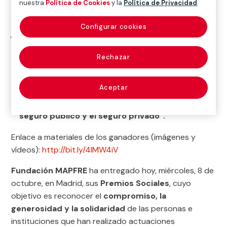
nuestra
Política de Cookies
y la
Política de Privacidad
.
hormigón no es sólo una mejora material: es
salud, es infancia protegida, es futuro
”.
Configurar cookies
Alejandro Izuzquiza: “Este premio es el mejor
broche de oro a mi retirada que podía esperar,
Rechazar
tras 44 años dedicados a la defensa de los
intereses generales en el sector público, a la
Aceptar
protección de los asegurados y a la
colaboración y buen entendimiento entre el
seguro público y el seguro privado”.
Enlace a materiales de los ganadores (imágenes y
vídeos):
http://bit.ly/4lMW4iV
Fundación MAPFRE
ha entregado hoy, miércoles, 8 de
octubre, en Madrid, sus
Premios Sociales
, cuyo
objetivo es reconocer el
compromiso, la
generosidad y la solidaridad
de las personas e
instituciones que han realizado actuaciones