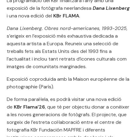
La programació del KBr finalitzarà l’any amb una
exposició de la fotògrafa neerlandesa
Dana Lixenberg
i una nova edició del
KBr FLAMA
.
Dana Lixenberg. Obres nord-americanes, 1993-2025,
s’erigeix en l’exposició més exhaustiva dedicada a
aquesta artista a Europa. Reuneix una selecció de
treballs fets als Estats Units des del 1993 fins a
l’actualitat i inclou tant retrats d’icones culturals com
imatges de comunitats marginades.
Exposició coproduïda amb la Maison européenne de la
photographie (París).
De forma paral·lela, es podrà visitar una nova edició
de
KBr Flama’26
, que té per objectiu donar a conèixer
a les noves generacions de fotògrafs. El projecte, que
sorgeix de l’estreta col·laboració entre el centre de
fotografia KBr Fundación MAPFRE i diferents