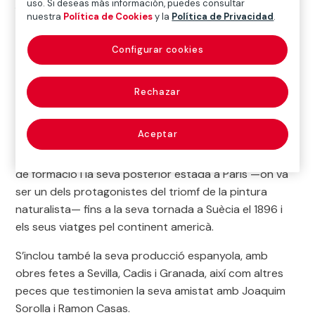
Anders Zorn. Recórrer el món, recordar la terra
és
uso. Si deseas más información, puedes consultar
nuestra
Política de Cookies
y la
Política de Privacidad
.
la primera cita de l’any. Zorn (1860-1920) va ser
l’artista suec més destacat del període d’entresegles i
Configurar cookies
es va consolidar també, gràcies al seu virtuosisme
tècnic, com un dels creadors de més prestigi a Europa
i als Estats Units.
Rechazar
El recorregut expositiu presenta una panoràmica
Aceptar
completa i de gran interès del conjunt de la seva obra:
des de les seves primeres aquarel·les, els seus viatges
de formació i la seva posterior estada a París —on va
ser un dels protagonistes del triomf de la pintura
naturalista— fins a la seva tornada a Suècia el 1896 i
els seus viatges pel continent americà.
S’inclou també la seva producció espanyola, amb
obres fetes a Sevilla, Cadis i Granada, així com altres
peces que testimonien la seva amistat amb Joaquim
Sorolla i Ramon Casas.