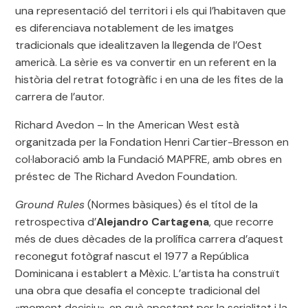
una representació del territori i els qui l’habitaven que
es diferenciava notablement de les imatges
tradicionals que idealitzaven la llegenda de l’Oest
americà. La sèrie es va convertir en un referent en la
història del retrat fotogràfic i en una de les fites de la
carrera de l’autor.
Richard Avedon – In the American West està
organitzada per la Fondation Henri Cartier-Bresson en
col·laboració amb la Fundació MAPFRE, amb obres en
préstec de The Richard Avedon Foundation.
Ground Rules
(Normes bàsiques) és el títol de la
retrospectiva d’
Alejandro Cartagena
, que recorre
més de dues dècades de la prolífica carrera d’aquest
reconegut fotògraf nascut el 1977 a República
Dominicana i establert a Mèxic. L’artista ha construït
una obra que desafia el concepte tradicional del
«moment decisiu», en què apostant per la serialitat i la