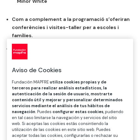
Minor White
Com a complement a la programació s’oferiran
conferències i visites-taller per a escoles i
famílies.
Les imatges estan disponibles
aquí
Fundación MAPFRE ha anunciat avui, dia 17 de
Aviso de Cookies
desembre, la seva programació expositiva per a l’any
2026, en què es presentaran tretze mostres entre les
Fundación MAPFRE
utiliza cookies propias y de
sales de Madrid i Barcelona.
terceros para realizar análisis estadísticos, la
autenticación de la sesión de usuario, mostrarte
A Madrid, com és habitual, començarà l’any amb una
contenido útil y mejorar y personalizar determinados
mostra de pintura, centrada en l’art de finals del segle
servicios mediante el análisis de tus hábitos de
navegación
. Puedes
configurar estas cookies
, pudiendo
XIX i principis del segle XX, i amb una altra dedicada a
en tal caso limitarse la navegación y servicios del sitio
una de les dones més rellevants de la història de la
web. Si aceptas las cookies estás consintiendo la
fotografia del segle XX: Helen Levitt.
utilización de las cookies en este sitio web. Puedes
aceptar todas las cookies, configurarlas o rechazar su