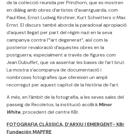
de la col·lecció reunida per Prinzhorn, que es mostren
en diàleg amb obres d’artistes d’avantguarda, com
Paul Klee, Ernst Ludwig Kirchner, Kurt Schwitters o Max
Ernst. El discurs també aborda la paradoxal apropiació
d’aquest llegat per part del règim nazi en la seva
campanya contra l’“art degenerat”, així com la
posterior revaloració d’aquestes obres en la
postguerra, especialment a través de figures com
Jean Dubuffet, que va assentar les bases de l’art brut.
La mostra s’acompanya de documentació i
nombroses fotografies que ofereixen un ampli
recorregut per aquest capítol de la història de l’art.
A més, en l’àmbit de la fotografia, a les seves sales del
passeig de Recoletos, la institució acollirà
Minor
White
, procedent del centre KBr.
FOTOGRAFIA CLÀSSICA, D’ARXIU I EMERGENT- KBr
Fundación MAPFRE