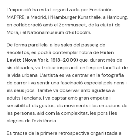
L’exposició ha estat organitzada per Fundación
MAPFRE, a Madrid, i l’Hamburger Kunsthalle, a Hamburg,
en col·laboració amb el Zornmuseet, de la ciutat de
Mora, i el Nationalmuseum d’Estocolm.
De forma paral·lela, a les sales del passeig de
Recoletos, es podrà contemplar l’obra de
Helen
Levitt (Nova York, 1913-2009)
que, durant més de
sis dècades, va trobar inspiració en l’espontaneïtat de
la vida urbana. L’artista es va centrar en la fotografia
de carrer i va sentir una fascinació especial pels nens i
els seus jocs. També va observar amb agudesa a
adults i ancians, i va captar amb gran empatia i
sensibilitat els gestos, els moviments i les emocions de
les persones, així com la complexitat, les pors i les
alegries de l’existència.
Es tracta de la primera retrospectiva organitzada a