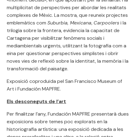
multiplicitat de perspectives per abordar les realitats
complexes de Mèxic. La mostra, que reuneix projectes
emblemàtics com
Suburbia, Mexicana
,
Carpoolers
i la
trilogia sobre la frontera, evidencia la capacitat de
Cartagena per visibilitzar fenòmens socials i
mediambientals urgents, utilitzant la fotografia com a
eina per qüestionar perspectives simplistes i obrir
noves vies de reflexió sobre la identitat, la memòria i la
transformació del paisatge.
Exposició coproduïda pel San Francisco Museum of
Art i Fundación MAPFRE.
Els desconeguts de l’art
Per finalitzar l’any, Fundación MAPFRE presentarà dues
exposicions sobre temes poc explorats en la
historiografia artística: una exposició dedicada a les
dones prerafaelites i una altra, a la relació entre