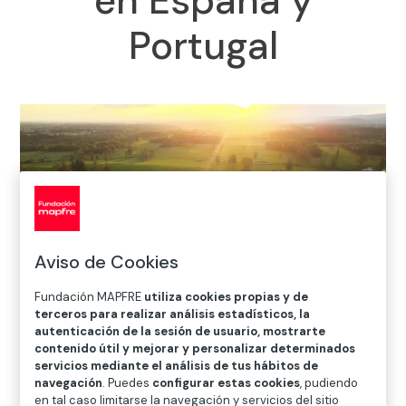
en España y
Portugal
Aviso de Cookies
Fundación MAPFRE
utiliza cookies propias y de
terceros para realizar análisis estadísticos, la
autenticación de la sesión de usuario, mostrarte
contenido útil y mejorar y personalizar determinados
Inicio
>
Sala de Prensa
>
Fundación MAPFRE impulsa un
servicios mediante el análisis de tus hábitos de
navegación
. Puedes
configurar estas cookies
, pudiendo
proyecto colaborativo para fortalecer el papel de las
en tal caso limitarse la navegación y servicios del sitio