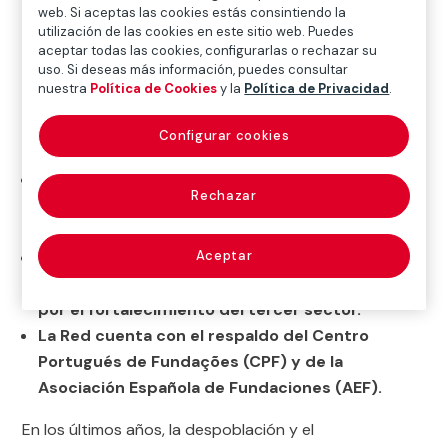
fundaciones en España y Portugal
web. Si aceptas las cookies estás consintiendo la
utilización de las cookies en este sitio web. Puedes
aceptar todas las cookies, configurarlas o rechazar su
uso. Si deseas más información, puedes consultar
nuestra
Política de Cookies
y la
Política de Privacidad
.

Noticias
Configurar cookies
Red Ibérica Fundación MAPFRE apoyará a
Rechazar
fundaciones privadas independientes a
potenciar su actividad local.
Con esta iniciativa, la Fundación reafirma su
Aceptar
compromiso con el desarrollo social, apostando
por el fortalecimiento del tercer sector.
La Red cuenta con el respaldo del Centro
Portugués de Fundações (CPF) y de la
Asociación Española de Fundaciones (AEF).
En los últimos años, la despoblación y el