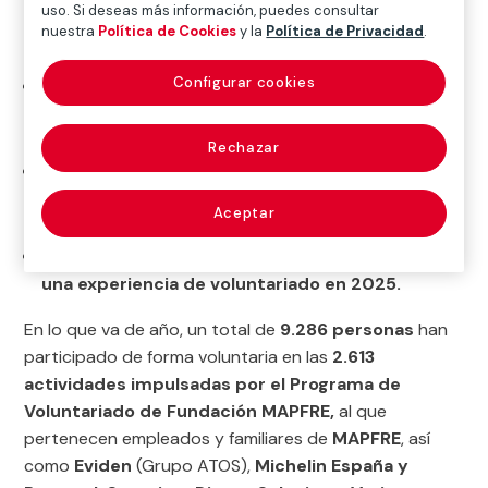
uso. Si deseas más información, puedes consultar
nuestra
Política de Cookies
y la
Política de Privacidad
.
Configurar cookies
613 actividades realizadas hasta la fecha han
permitido ayudar a personas en riesgo de
exclusión social.
Rechazar
592 personas de
24 países se han beneficiado
de actividades relacionadas con la educación, la
Aceptar
salud y la nutrición.
El 23% de la plantilla global de MAPFRE ha vivido
una experiencia de voluntariado en 2025.
En lo que va de año, un total de
9.286 personas
han
participado de forma voluntaria en las
2.613
actividades impulsadas por el Programa de
Voluntariado de Fundación MAPFRE,
al que
pertenecen empleados y familiares de
MAPFRE
, así
como
Eviden
(Grupo ATOS),
Michelin España y