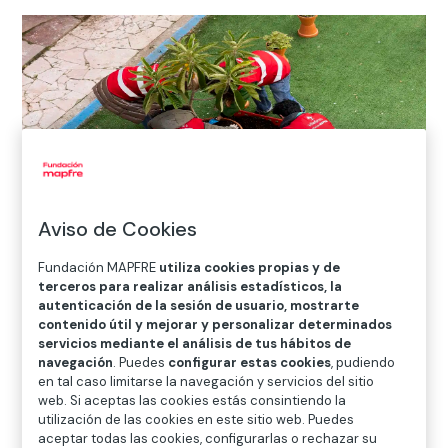
Aviso de Cookies
Fundación MAPFRE
utiliza cookies propias y de
terceros para realizar análisis estadísticos, la
Inicio
>
Sala de Prensa
>
Más de 9.000 personas han
autenticación de la sesión de usuario, mostrarte
contenido útil y mejorar y personalizar determinados
participado en el programa de voluntariado de
servicios mediante el análisis de tus hábitos de
Fundación MAPFRE
navegación
. Puedes
configurar estas cookies
, pudiendo
en tal caso limitarse la navegación y servicios del sitio
web. Si aceptas las cookies estás consintiendo la
utilización de las cookies en este sitio web. Puedes

aceptar todas las cookies, configurarlas o rechazar su
Noticias