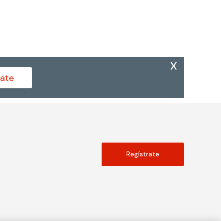
x
ate
Regístrate