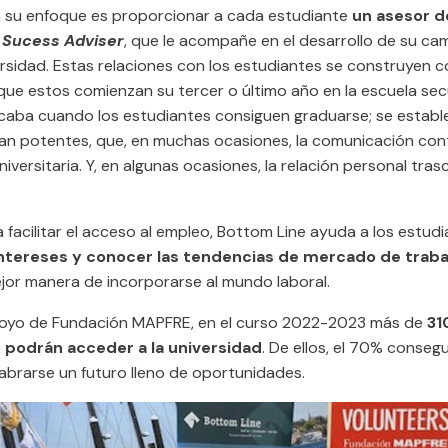
n su enfoque es proporcionar a cada estudiante
un asesor d
,
Sucess Adviser
, que le acompañe en el desarrollo de su ca
ersidad. Estas relaciones con los estudiantes se construyen c
ue estos comienzan su tercer o último año en la escuela secu
acaba cuando los estudiantes consiguen graduarse; se establ
an potentes, que, en muchas ocasiones, la comunicación cont
niversitaria. Y, en algunas ocasiones, la relación personal tras
facilitar el acceso al empleo, Bottom Line ayuda a los estudi
 intereses y conocer las tendencias de mercado de traba
ejor manera de incorporarse al mundo laboral.
poyo de Fundación MAPFRE, en el curso 2022-2023 más de
31
 podrán acceder a la universidad
. De ellos, el 70% consegu
abrarse un futuro lleno de oportunidades.