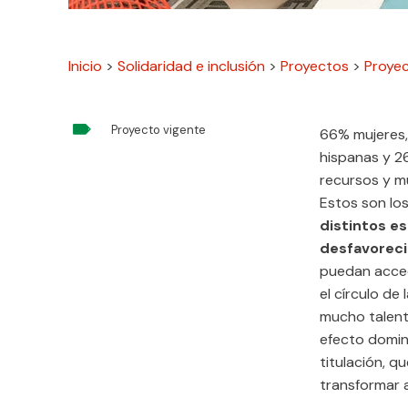
Inicio
>
Solidaridad e inclusión
>
Proyectos
>
Proyec

Proyecto vigente
66% mujeres,
hispanas y 26
recursos y m
Estos son lo
distintos e
desfavoreci
puedan acced
el círculo de
mucho talento
efecto domin
titulación, q
transformar a