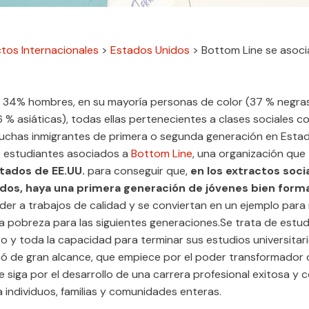
tos Internacionales
>
Estados Unidos
>
Bottom Line se asoci
 34% hombres, en su mayoría personas de color (37 % negra
 % asiáticas), todas ellas pertenecientes a clases sociales 
uchas inmigrantes de primera o segunda generación en Estad
s estudiantes asociados a
Bottom Line
, una organización que
stados de EE.UU.
para conseguir que,
en los extractos soci
dos, haya una primera generación de jóvenes bien form
er a trabajos de calidad y se conviertan en un ejemplo par
 la pobreza para las siguientes generaciones.Se trata de estu
 y toda la capacidad para terminar sus estudios universitari
ó de gran alcance, que empiece por el poder transformador 
ue siga por el desarrollo de una carrera profesional exitosa y 
 individuos, familias y comunidades enteras.