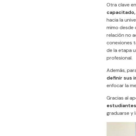
Otra clave e
capacitado
hacia la univ
mimo desde q
relación no 
conexiones t
de la etapa u
profesional.
Además, para 
definir sus
enfocar la m
Gracias al a
estudiantes
graduarse y l