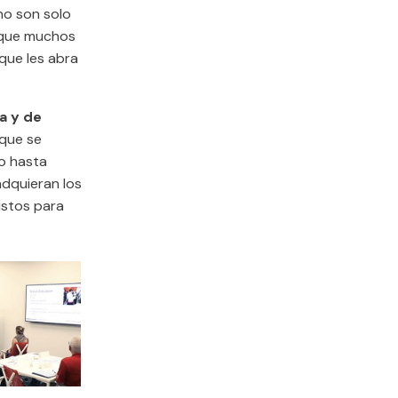
no son solo
 que muchos
que les abra
a y de
 que se
io hasta
adquieran los
listos para