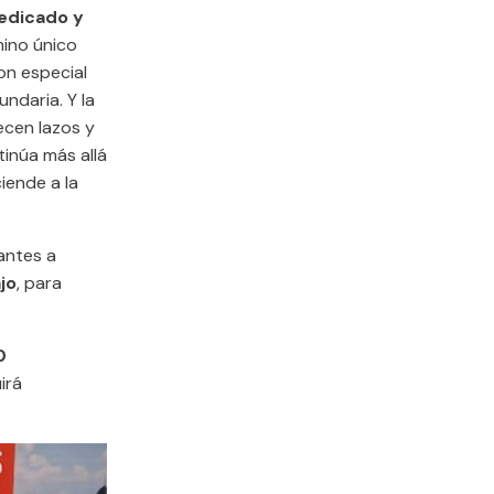
edicado y
mino único
on especial
ndaria. Y la
ecen lazos y
inúa más allá
ciende a la
antes a
jo
, para
0
irá