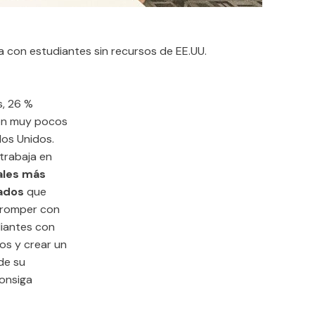
a con estudiantes sin recursos de EE.UU.
s, 26 %
con muy pocos
os Unidos.
 trabaja en
ales más
ados
que
a romper con
diantes con
os y crear un
de su
consiga