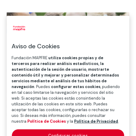
Aviso de Cookies
Fundación MAPFRE
utiliza cookies propias y de
terceros para realizar análisis estadísticos, la
autenticación de la sesión de usuario, mostrarte
contenido útil y mejorar y personalizar determinados
servicios mediante el análisis de tus hábitos de
navegación
. Puedes
configurar estas cookies
, pudiendo
Inicio
>
Solidaridad e inclusión
>
Proyectos
>
Proyectos
en tal caso limitarse la navegación y servicios del sitio
web. Si aceptas las cookies estás consintiendo la
Internacionales
>
Estados Unidos
>
Fundación Real
utilización de las cookies en este sitio web. Puedes
Madrid ayuda a niños y jóvenes a integrarse en
aceptar todas las cookies, configurarlas o rechazar su
Estados Unidos
uso. Si deseas más información, puedes consultar
nuestra
Política de Cookies
y la
Política de Privacidad
.

Proyecto vigente
Configurar cookies