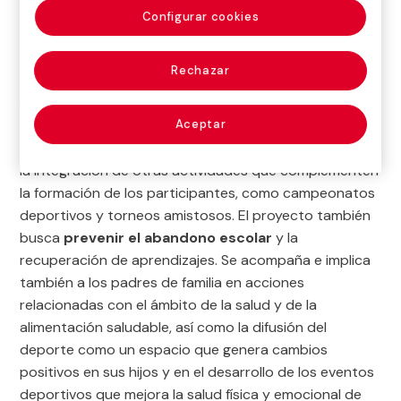
Configurar cookies

Proyecto vigente
Rechazar
La Escuela Socio Deportiva desarrolla sesiones
deportivas de fútbol y baloncesto dirigidas a niños y
Aceptar
adolescentes de entre 5 a 16 años. Además, promueve
la integración de otras actividades que complementen
la formación de los participantes, como campeonatos
deportivos y torneos amistosos. El proyecto también
busca
prevenir el abandono escolar
y la
recuperación de aprendizajes. Se acompaña e implica
también a los padres de familia en acciones
relacionadas con el ámbito de la salud y de la
alimentación saludable, así como la difusión del
deporte como un espacio que genera cambios
positivos en sus hijos y en el desarrollo de los eventos
deportivos que mejora la salud física y emocional de