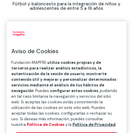
Fútbol y baloncesto para la integración de niños y
adolescentes de entre 5 a 16 años
Aviso de Cookies
Fundación MAPFRE
utiliza cookies propias y de
terceros para realizar análisis estadísticos, la
autenticación de la sesión de usuario, mostrarte
contenido útil y mejorar y personalizar determinados
servicios mediante el análisis de tus hábitos de
navegación
. Puedes
configurar estas cookies
, pudiendo
en tal caso limitarse la navegación y servicios del sitio
Inicio
>
Solidaridad e inclusión
>
Proyectos
>
Proyectos
web. Si aceptas las cookies estás consintiendo la
Internacionales
>
Perú
>
Junto con la Fundación Real
utilización de las cookies en este sitio web. Puedes
aceptar todas las cookies, configurarlas o rechazar su
Madrid, promovemos el desarrollo de la infancia en
uso. Si deseas más información, puedes consultar
Perú
nuestra
Política de Cookies
y la
Política de Privacidad
.