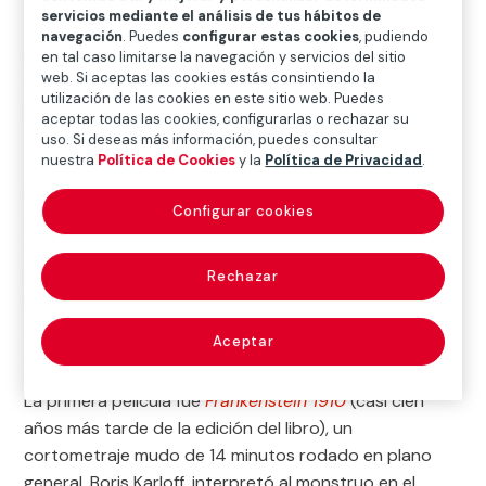
servicios mediante el análisis de tus hábitos de
navegación
. Puedes
configurar estas cookies
, pudiendo
Inicio
>
Exposiciones y colecciones
>
Arte en digital
>
en tal caso limitarse la navegación y servicios del sitio
web. Si aceptas las cookies estás consintiendo la
Cultura en movimiento
>
Frankenstein o el moderno
utilización de las cookies en este sitio web. Puedes
Prometeo
aceptar todas las cookies, configurarlas o rechazar su
uso. Si deseas más información, puedes consultar
nuestra
Política de Cookies
y la
Política de Privacidad
.
​El verano de 1816, Mary Shelley, acompañada de un
Configurar cookies
grupo de amigos, escribió el germen de
Frankenstein o
el Moderno Prometeo
. La novela es considerada el
primer relato de ciencia ficción contemporáneo y no
Rechazar
ha dejado de ser una fuente inagotable de inspiración
a lo largo de generaciones de artistas, escritores y
Aceptar
cineastas.
La primera película fue
Frankenstein 1910
(casi cien
años más tarde de la edición del libro), un
cortometraje mudo de 14 minutos rodado en plano
general. Boris Karloff, interpretó al monstruo en el