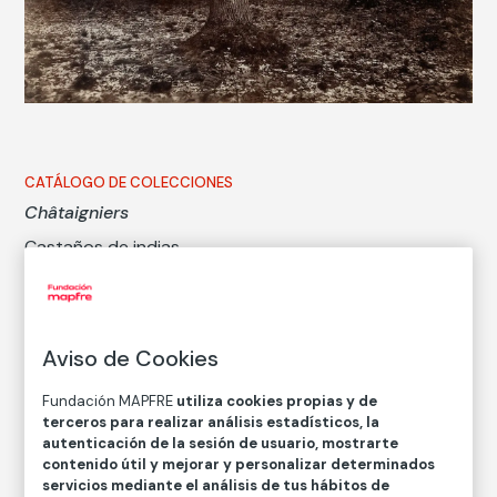
CATÁLOGO DE COLECCIONES
Châtaigniers
Castaños de indias
Eugène Atget
Aviso de Cookies
Técnica
Copia en papel a la albúmina
Fundación MAPFRE
utiliza cookies propias y de
Medidas
terceros para realizar análisis estadísticos, la
Medidas mancha: 17,5 × 20,9 cm
autenticación de la sesión de usuario, mostrarte
contenido útil y mejorar y personalizar determinados
Medidas papel: 20,4 × 24,2 cm
servicios mediante el análisis de tus hábitos de