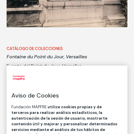
CATÁLOGO DE COLECCIONES
Fontaine du Point du Jour, Versailles
Fuente del Point du Jour, Versalles
Eugène Atget
Aviso de Cookies
Técnica
Copia en papel a la albúmina
Fundación MAPFRE
utiliza cookies propias y de
Medidas
terceros para realizar análisis estadísticos, la
Medidas mancha: 17,8 × 21,5 cm
autenticación de la sesión de usuario, mostrarte
contenido útil y mejorar y personalizar determinados
Inventario
servicios mediante el análisis de tus hábitos de