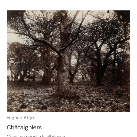
Eugène Atget
Châtaigniers
Copia en papel a la albúmina