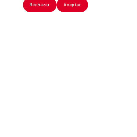
ate
Rechazar
Aceptar
Fernando Maquieira