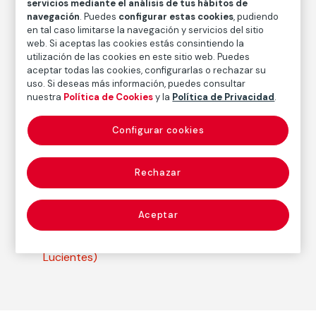
servicios mediante el análisis de tus hábitos de
Fecha
navegación
. Puedes
configurar estas cookies
, pudiendo
ca. 1810-1814
/
1906
en tal caso limitarse la navegación y servicios del sitio
web. Si aceptas las cookies estás consintiendo la
Inscripción/Leyenda
utilización de las cookies en este sitio web. Puedes
4ª Edición
aceptar todas las cookies, configurarlas o rechazar su
uso. Si deseas más información, puedes consultar
nuestra
Política de Cookies
y la
Política de Privacidad
.
Autor
Configurar cookies
Francisco de Goya y Lucientes
Nacimiento: Fuendetodos, Zaragoza, 1746
Fallecimiento: Burdeos, 1828
Rechazar
Aceptar
Estampa
Serie:
Desastres de la guerra
(Francisco de Goya y
Lucientes)