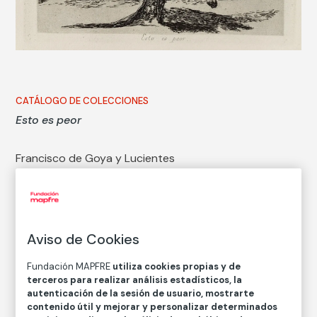
CATÁLOGO DE COLECCIONES
Esto es peor
Francisco de Goya y Lucientes
Técnica
Aguafuerte, aguada y punta seca
Medidas
Aviso de Cookies
Medidas mancha: 15,7 × 20,8 cm
Medidas papel: 23,5 × 32 cm
Fundación MAPFRE
utiliza cookies propias y de
terceros para realizar análisis estadísticos, la
Inventario
autenticación de la sesión de usuario, mostrarte
FM002368
contenido útil y mejorar y personalizar determinados