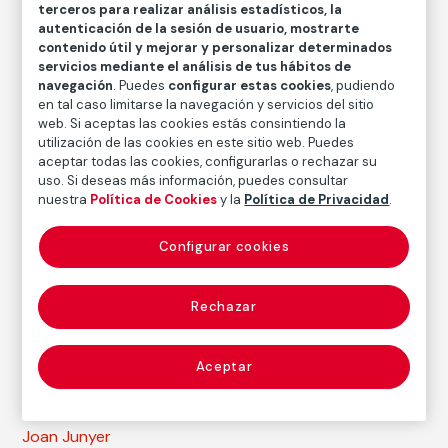
terceros para realizar análisis estadísticos, la
autenticación de la sesión de usuario, mostrarte
Joan Junyer
contenido útil y mejorar y personalizar determinados
servicios mediante el análisis de tus hábitos de
navegación
. Puedes
configurar estas cookies
, pudiendo
Técnica
en tal caso limitarse la navegación y servicios del sitio
Grafito, lápiz graso, pastel sobre papel
web. Si aceptas las cookies estás consintiendo la
utilización de las cookies en este sitio web. Puedes
Medidas
aceptar todas las cookies, configurarlas o rechazar su
Medidas mancha: 28,5 × 21 cm
uso. Si deseas más información, puedes consultar
nuestra
Política de Cookies
y la
Política de Privacidad
.
Inventario
FM002061
Configurar cookies
Fecha
1933
Rechazar
Inscripción/Leyenda
Firmado en la parte inferior izquierda: “Junyer 33”
Aceptar
Autor
Joan Junyer