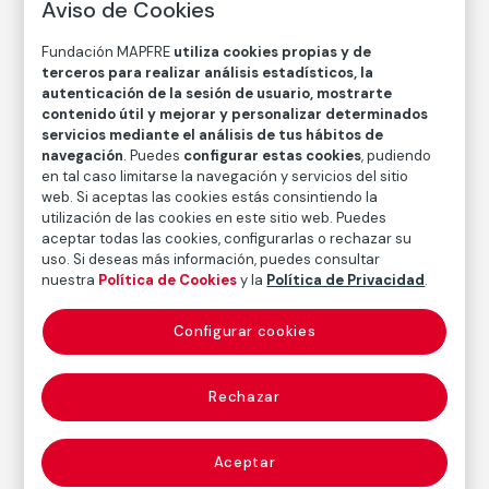
Aviso de Cookies
John Gutmann
Fundación MAPFRE
utiliza cookies propias y de
terceros para realizar análisis estadísticos, la
Técnica
autenticación de la sesión de usuario, mostrarte
Copia en papel baritado con emulsión de gelatina y
contenido útil y mejorar y personalizar determinados
plata
servicios mediante el análisis de tus hábitos de
navegación
. Puedes
configurar estas cookies
, pudiendo
Medidas
en tal caso limitarse la navegación y servicios del sitio
Medidas mancha: 31,5 × 25,9 cm
web. Si aceptas las cookies estás consintiendo la
Medidas papel: 35,4 × 27,7 cm
utilización de las cookies en este sitio web. Puedes
aceptar todas las cookies, configurarlas o rechazar su
Inventario
uso. Si deseas más información, puedes consultar
FM000846
nuestra
Política de Cookies
y la
Política de Privacidad
.
Fecha
Configurar cookies
1934
/
Copia posterior
Rechazar
Autor
John Gutmann
Nacimiento: Breslau, Alemania [actual Wrocław,
Aceptar