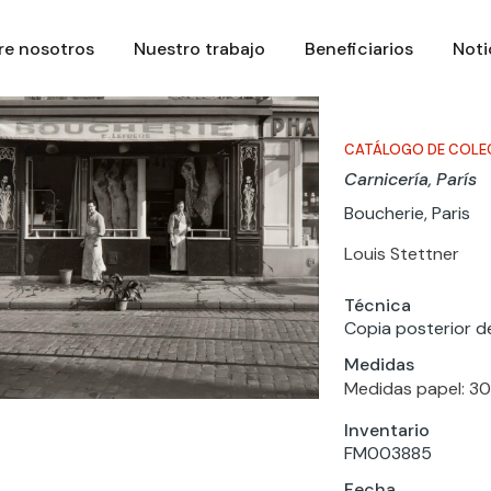
re nosotros
Nuestro trabajo
Beneficiarios
Noti
CATÁLOGO DE COLE
Carnicería, París
Boucherie, Paris
Louis Stettner
Técnica
Copia posterior de
Medidas
Medidas papel: 30 x
Inventario
FM003885
Fecha