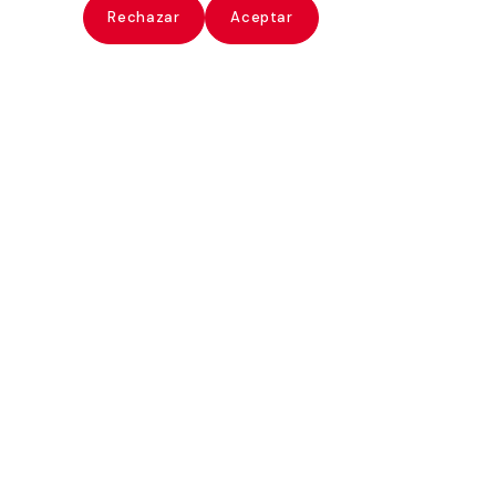
ate
Rechazar
Aceptar
Louis Stettner