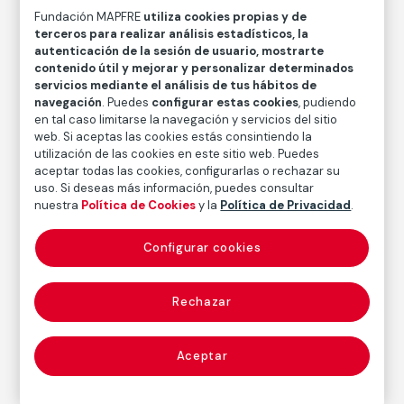
Fundación MAPFRE
utiliza cookies propias y de
Portrait of a Young Woman
terceros para realizar análisis estadísticos, la
autenticación de la sesión de usuario, mostrarte
contenido útil y mejorar y personalizar determinados
Louis Stettner
servicios mediante el análisis de tus hábitos de
navegación
. Puedes
configurar estas cookies
, pudiendo
Técnica
en tal caso limitarse la navegación y servicios del sitio
Copia de época de plata en gelatina
web. Si aceptas las cookies estás consintiendo la
utilización de las cookies en este sitio web. Puedes
Medidas
aceptar todas las cookies, configurarlas o rechazar su
Medidas mancha: 40 x 30 cm (15 3/4 x 11 13/16 in.)
uso. Si deseas más información, puedes consultar
nuestra
Política de Cookies
y la
Política de Privacidad
.
Inventario
FM003977
Configurar cookies
Fecha
1976
Rechazar
Autor
Aceptar
Louis Stettner
Nacimiento: Nueva York, 1922