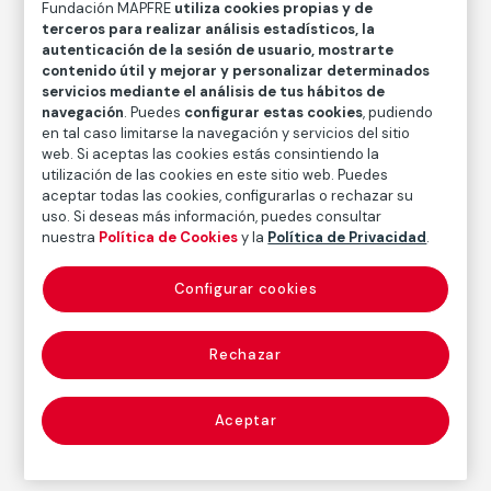
Louis Stettner
Fundación MAPFRE
utiliza cookies propias y de
terceros para realizar análisis estadísticos, la
autenticación de la sesión de usuario, mostrarte
Técnica
contenido útil y mejorar y personalizar determinados
Copia posterior de plata en gelatina
servicios mediante el análisis de tus hábitos de
navegación
. Puedes
configurar estas cookies
, pudiendo
Medidas
en tal caso limitarse la navegación y servicios del sitio
Medidas papel: 40 x 30 cm (15 3/4 x 11 13/16 in.)
web. Si aceptas las cookies estás consintiendo la
utilización de las cookies en este sitio web. Puedes
Inventario
aceptar todas las cookies, configurarlas o rechazar su
FM003883
uso. Si deseas más información, puedes consultar
nuestra
Política de Cookies
y la
Política de Privacidad
.
Fecha
1949
/
Década de 1990
Configurar cookies
Autor
Rechazar
Louis Stettner
Nacimiento: Nueva York, 1922
Fallecimiento: París, 2016
Aceptar