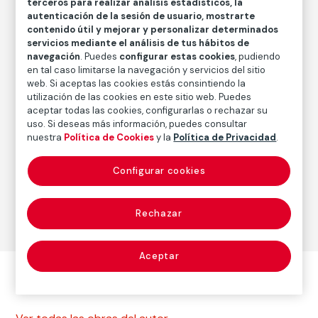
terceros para realizar análisis estadísticos, la
autenticación de la sesión de usuario, mostrarte
Fecha
contenido útil y mejorar y personalizar determinados
1997
/
2012-2013
servicios mediante el análisis de tus hábitos de
navegación
. Puedes
configurar estas cookies
, pudiendo
en tal caso limitarse la navegación y servicios del sitio
web. Si aceptas las cookies estás consintiendo la
Autor
utilización de las cookies en este sitio web. Puedes
Paolo Gasparini
aceptar todas las cookies, configurarlas o rechazar su
Nacimiento: Gorizia, Italia, 1934
uso. Si deseas más información, puedes consultar
nuestra
Política de Cookies
y la
Política de Privacidad
.
Fotografía
Configurar cookies
Serie:
La calle (1969-1999)
(Paolo Gasparini)
Rechazar
Aceptar
Otras obras del autor