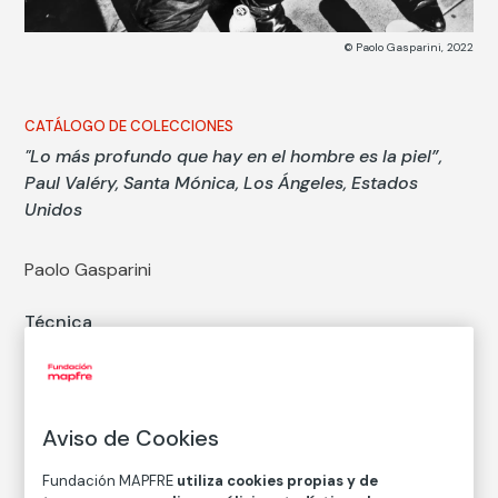
© Paolo Gasparini, 2022
CATÁLOGO DE COLECCIONES
"Lo más profundo que hay en el hombre es la piel”,
Paul Valéry, Santa Mónica, Los Ángeles, Estados
Unidos
Paolo Gasparini
Técnica
Copia en papel baritado con emulsión de gelatina y
plata
Medidas
Medidas papel: 40 × 60 cm
Aviso de Cookies
Inventario
Fundación MAPFRE
utiliza cookies propias y de
FM003072