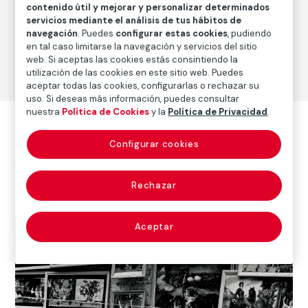
contenido útil y mejorar y personalizar determinados
servicios mediante el análisis de tus hábitos de
navegación
. Puedes
configurar estas cookies
, pudiendo
en tal caso limitarse la navegación y servicios del sitio
© Paolo
web. Si aceptas las cookies estás consintiendo la
Gaspari
utilización de las cookies en este sitio web. Puedes
ni, 2022
aceptar todas las cookies, configurarlas o rechazar su
uso. Si deseas más información, puedes consultar
nuestra
Política de Cookies
y la
Política de Privacidad
.
Otras obras del autor
Configurar cookies
Ver todas las obras del autor
Rechazar
Aceptar