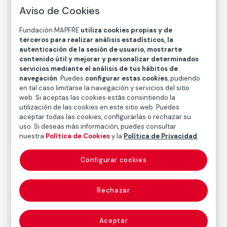
Aviso de Cookies
Paul Strand
Fundación MAPFRE
utiliza cookies propias y de
terceros para realizar análisis estadísticos, la
Técnica
autenticación de la sesión de usuario, mostrarte
Copia en papel baritado con emulsión de gelatina y
contenido útil y mejorar y personalizar determinados
plata
servicios mediante el análisis de tus hábitos de
navegación
. Puedes
configurar estas cookies
, pudiendo
Medidas
en tal caso limitarse la navegación y servicios del sitio
Medidas mancha: 23,2 × 18,1 cm
web. Si aceptas las cookies estás consintiendo la
utilización de las cookies en este sitio web. Puedes
Inventario
aceptar todas las cookies, configurarlas o rechazar su
FM000960
uso. Si deseas más información, puedes consultar
nuestra
Política de Cookies
y la
Política de Privacidad
.
Fecha
1959
/
Década de 1960
Configurar cookies
Inscripción/Leyenda
Titulado y fechado por Hazel Strand en el reverso
Rechazar
Autor
Aceptar
Paul Strand