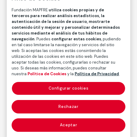
Medidas papel: 11,8 × 15 cm
Fundación MAPFRE
utiliza cookies propias y de
Inventario
terceros para realizar análisis estadísticos, la
FM000922
autenticación de la sesión de usuario, mostrarte
contenido útil y mejorar y personalizar determinados
Fecha
servicios mediante el análisis de tus hábitos de
1951
/
1951
navegación
. Puedes
configurar estas cookies
, pudiendo
en tal caso limitarse la navegación y servicios del sitio
Inscripción/Leyenda
web. Si aceptas las cookies estás consintiendo la
Firmado por Paul Strand en el reverso
utilización de las cookies en este sitio web. Puedes
aceptar todas las cookies, configurarlas o rechazar su
uso. Si deseas más información, puedes consultar
nuestra
Política de Cookies
y la
Política de Privacidad
.
Autor
Paul Strand
Configurar cookies
Nacimiento: Nueva York, 1890
Fallecimiento: Orgeval, Francia, 1976
Rechazar
Fotografía
Aceptar
Serie:
France (1950-1951)
(Paul Strand)