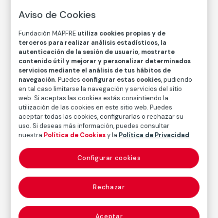
Aviso de Cookies
Paul Strand
Fundación MAPFRE
utiliza cookies propias y de
Técnica
terceros para realizar análisis estadísticos, la
Copia en papel baritado con emulsión de gelatina y
autenticación de la sesión de usuario, mostrarte
plata
contenido útil y mejorar y personalizar determinados
servicios mediante el análisis de tus hábitos de
Medidas
navegación
. Puedes
configurar estas cookies
, pudiendo
Medidas mancha: 14,7 × 11,6 cm
en tal caso limitarse la navegación y servicios del sitio
Medidas papel: 14,7 × 11,6 cm
web. Si aceptas las cookies estás consintiendo la
utilización de las cookies en este sitio web. Puedes
Inventario
aceptar todas las cookies, configurarlas o rechazar su
FM000899
uso. Si deseas más información, puedes consultar
nuestra
Política de Cookies
y la
Política de Privacidad
.
Fecha
1933
/
1940
Configurar cookies
Inscripción/Leyenda
Firmado, titulado y fechado por Paul Strand en el
Rechazar
reverso
Aceptar