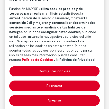
Medidas mancha: 11,7 × 14,9 cm
Fundación MAPFRE
utiliza cookies propias y de
Inventario
terceros para realizar análisis estadísticos, la
FM000950
autenticación de la sesión de usuario, mostrarte
contenido útil y mejorar y personalizar determinados
Fecha
servicios mediante el análisis de tus hábitos de
1954
/
1954
navegación
. Puedes
configurar estas cookies
, pudiendo
en tal caso limitarse la navegación y servicios del sitio
Inscripción/Leyenda
web. Si aceptas las cookies estás consintiendo la
Firmado, titulado y fechado por Paul Strand en el
utilización de las cookies en este sitio web. Puedes
reverso
aceptar todas las cookies, configurarlas o rechazar su
uso. Si deseas más información, puedes consultar
nuestra
Política de Cookies
y la
Política de Privacidad
.
Autor
Paul Strand
Configurar cookies
Nacimiento: Nueva York, 1890
Fallecimiento: Orgeval, Francia, 1976
Rechazar
Fotografía
Aceptar
Serie:
Hebridas (1954)
(Paul Strand)