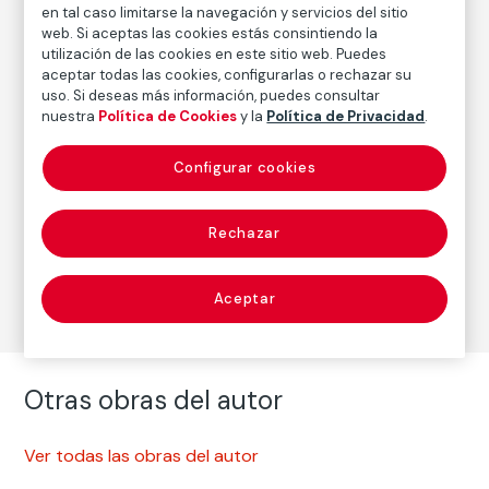
Inscripción/Leyenda
en tal caso limitarse la navegación y servicios del sitio
Anotado por el artista a lápiz en el verso: "Denver,
web. Si aceptas las cookies estás consintiendo la
utilización de las cookies en este sitio web. Puedes
Colorado (copia realizada probablemente a inicios de
aceptar todas las cookies, configurarlas o rechazar su
los años mil novecientos ochenta RA)”
uso. Si deseas más información, puedes consultar
nuestra
Política de Cookies
y la
Política de Privacidad
.
Autor
Configurar cookies
Robert Adams
Nacimiento: Orange, Nueva Jersey, 1937
Rechazar
Fotografía
Aceptar
Otras obras del autor
Ver todas las obras del autor