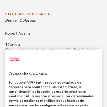
CATÁLOGO DE COLECCIONES
Denver, Colorado
Robert Adams
Técnica
Copia en papel baritado con emulsión de gelatina y
plata
Medidas
Medidas mancha: 14,3 × 28,6 cm
Aviso de Cookies
Medidas papel: 35,6 × 39,4 cm
Inventario
Fundación MAPFRE
utiliza cookies propias y de
FM000837
terceros para realizar análisis estadísticos, la
autenticación de la sesión de usuario, mostrarte
Fecha
contenido útil y mejorar y personalizar determinados
1966
/
1967
servicios mediante el análisis de tus hábitos de
navegación
. Puedes
configurar estas cookies
, pudiendo