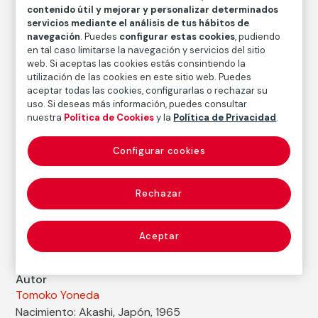
de Güejar, España
contenido útil y mejorar y personalizar determinados
servicios mediante el análisis de tus hábitos de
navegación
. Puedes
configurar estas cookies
, pudiendo
Tomoko Yoneda
en tal caso limitarse la navegación y servicios del sitio
web. Si aceptas las cookies estás consintiendo la
Técnica
utilización de las cookies en este sitio web. Puedes
Copia cromógena
aceptar todas las cookies, configurarlas o rechazar su
uso. Si deseas más información, puedes consultar
Medidas
nuestra
Política de Cookies
y la
Política de Privacidad
.
Medidas mancha: 122 × 103 cm
Medidas papel: 125 × 106 cm
Configurar cookies
Inventario
FM003141
Rechazar
Fecha
2020
/
2020
Aceptar
Autor
Tomoko Yoneda
Nacimiento: Akashi, Japón, 1965