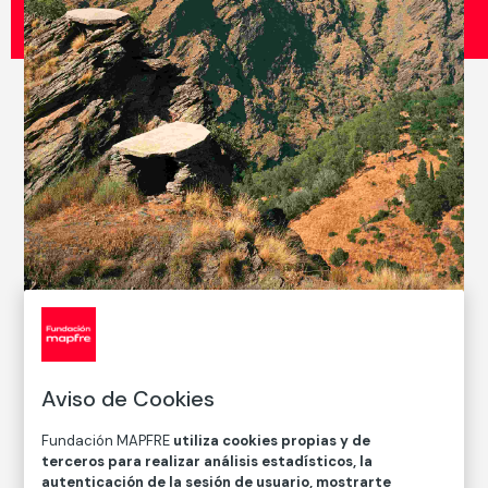
© Tomoko Yoneda, 2022
CATÁLOGO DE COLECCIONES
Aviso de Cookies
Observation posts. Barranco de San Juan, Güéjar
Sierra, Spain, 2020
Fundación MAPFRE
utiliza cookies propias y de
terceros para realizar análisis estadísticos, la
Puestos de observación. Barranco de San Juan, Sierra
autenticación de la sesión de usuario, mostrarte