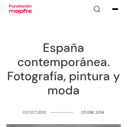
España
contemporánea.
Fotografía, pintura y
moda
03.OCT.2013
─
─
─
─
─
─
─
─
05.ENE.2014