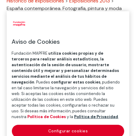
Histórico de exposiciones
>
Exposiciones 2013
>
España contemporánea. Fotografía, pintura y moda
Exposición
Aviso de Cookies
03.OCT.2013
─
─
05.ENE.2014
Fundación MAPFRE
utiliza cookies propias y de
terceros para realizar análisis estadísticos, la
autenticación de la sesión de usuario, mostrarte
contenido útil y mejorar y personalizar determinados
Dónde
servicios mediante el análisis de tus hábitos de
navegación
. Puedes
configurar estas cookies
, pudiendo
Sala Recoletos
en tal caso limitarse la navegación y servicios del sitio
web. Si aceptas las cookies estás consintiendo la
Paseo Recoletos 23, 28004 Madrid
utilización de las cookies en este sitio web. Puedes
aceptar todas las cookies, configurarlas o rechazar su
uso. Si deseas más información, puedes consultar
nuestra
Política de Cookies
y la
Política de Privacidad
.
Configurar cookies