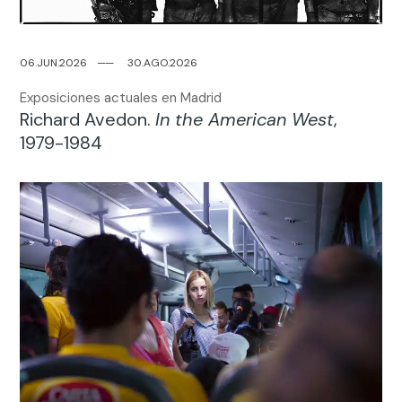
06.JUN.2026
─
─
30.AGO.2026
Exposiciones actuales en Madrid
Richard Avedon.
In the American West
,
1979-1984