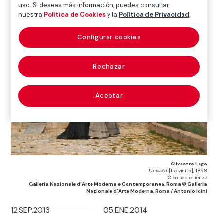
España contemporánea. Fotografía, pintura y moda
uso. Si deseas más información, puedes consultar
nuestra
Política de Cookies
y la
Política de Privacidad
.
Madrid
Configurar cookies
Rechazar
Aceptar
Silvestro Lega
La visita
[La visita], 1858
Óleo sobre lienzo
Galleria Nazionale d’Arte Moderna e Contemporanea, Roma © Galleria
Nazionale d’Arte Moderna, Roma / Antonio Idini
12.SEP.2013
05.ENE.2014