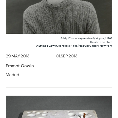
Edith, Chincoteague Island (Virginia)
, 1967
Gelatina de plata
©
Emmet Gowin, cortesía Pace/MacGill Gallery, New York
29.MAY.2013
01.SEP.2013
Emmet Gowin
Madrid