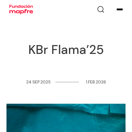
KBr Flama’25
24.SEP.2025
─
─
─
─
─
─
─
─
1.FEB.2026