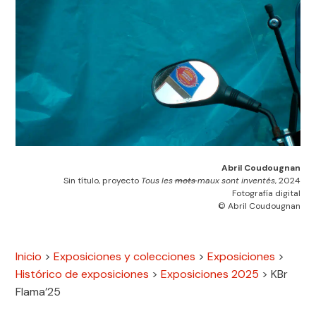
Abril Coudougnan
Sin título, proyecto
Tous les
mots
maux sont inventés
, 2024
Fotografía digital
© Abril Coudougnan
Inicio
>
Exposiciones y colecciones
>
Exposiciones
>
Histórico de exposiciones
>
Exposiciones 2025
>
KBr
Flama’25