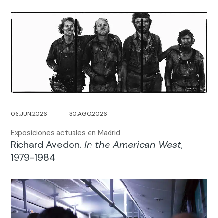
06.JUN.2026
─
─
30.AGO.2026
Exposiciones actuales en Madrid
Richard Avedon.
In the American West
,
1979-1984