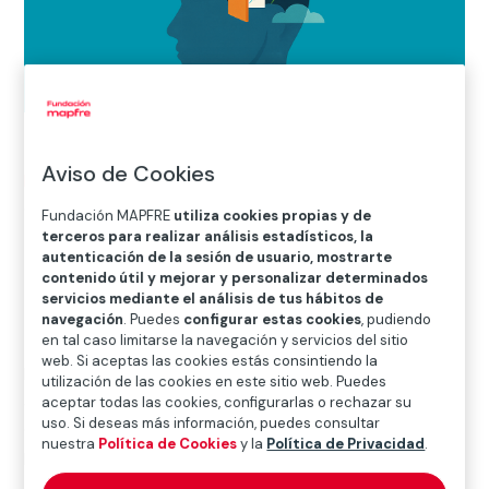
Aviso de Cookies
Inicio
>
Blog
>
La salud mental ante catástrofes y
emergencias
Fundación MAPFRE
utiliza cookies propias y de
terceros para realizar análisis estadísticos, la
autenticación de la sesión de usuario, mostrarte
contenido útil y mejorar y personalizar determinados

Salud
servicios mediante el análisis de tus hábitos de
navegación
. Puedes
configurar estas cookies
, pudiendo
en tal caso limitarse la navegación y servicios del sitio
web. Si aceptas las cookies estás consintiendo la
Millones de personas en el mundo estamos expuestas
utilización de las cookies en este sitio web. Puedes
a sufrir cómo, de repente, la vida se tambalea. La
aceptar todas las cookies, configurarlas o rechazar su
uso. Si deseas más información, puedes consultar
causa puede ser una inundación, una guerra o una
nuestra
Política de Cookies
y la
Política de Privacidad
.
pandemia.
Sin previo aviso, algo irrumpe y lo
cambia todo, destruyendo esa sensación de