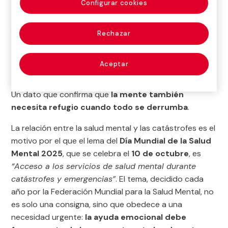
Configurar cookies
seguridad que nos sostiene
.
La
Organización Mundial de la Salud (OMS)
afirma
Rechazar
que
una de cada cinco personas
que ha vivido una
guerra o un conflicto en la última década
sufre
Aceptar
depresión, ansiedad, trastorno de estrés
postraumático, trastorno bipolar o esquizofrenia
.
Un dato que confirma que
la mente también
necesita refugio cuando todo se derrumba
.
La relación entre la salud mental y las catástrofes es el
motivo por el que el lema del
Día Mundial de la Salud
Mental 2025
, que se celebra el
10 de octubre
, es
“Acceso a los servicios de salud mental durante
catástrofes y emergencias”
. El tema, decidido cada
año por la Federación Mundial para la Salud Mental, no
es solo una consigna, sino que obedece a una
necesidad urgente:
la ayuda emocional debe