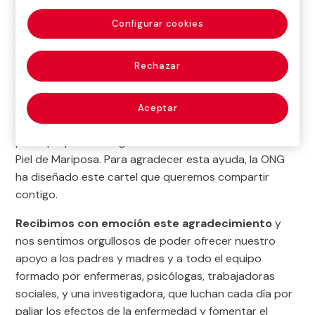
cuando un pequeño grupo de padres y madres,
centrados en facilitar los servicios y el apoyo que el
Configurar cookies
Sistema Nacional de Salud no cubría, decidió unirse
para mejorar el día a día de sus hijos que sufrían esta
Rechazar
enfermedad rara.
Desde Fundación MAPFRE,
hemos querido
Aceptar
acompañarles en su camino, ofreciéndoles apoyo
para que puedan seguir atendiendo a las familias con
Piel de Mariposa. Para agradecer esta ayuda, la ONG
ha diseñado este cartel que queremos compartir
contigo.
Recibimos con emoción este agradecimiento
y
nos sentimos orgullosos de poder ofrecer nuestro
apoyo a los padres y madres y a todo el equipo
formado por enfermeras, psicólogas, trabajadoras
sociales, y una investigadora, que luchan cada día por
paliar los efectos de la enfermedad y fomentar el