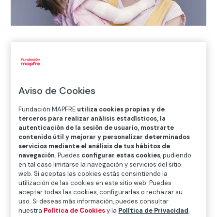
Inicio
>
Blog
>
Alas para la Piel de mariposa

Aviso de Cookies
Acción Social
Fundación MAPFRE
utiliza cookies propias y de
terceros para realizar análisis estadísticos, la
autenticación de la sesión de usuario, mostrarte
La característica más visible
de las personas que
contenido útil y mejorar y personalizar determinados
padecen Epidermólisis bullosa es su
servicios mediante el análisis de tus hábitos de
extraordinaria fragilidad
. Para ellas, acciones del día
navegación
. Puedes
configurar estas cookies
, pudiendo
en tal caso limitarse la navegación y servicios del sitio
a día como andar o comer pueden ser
web. Si aceptas las cookies estás consintiendo la
extremadamente dolorosas. Su piel es tan frágil como
utilización de las cookies en este sitio web. Puedes
las alas de una mariposa.
aceptar todas las cookies, configurarlas o rechazar su
uso. Si deseas más información, puedes consultar
La
ONG DEBRA Piel de Mariposa
nació hace 28 años
nuestra
Política de Cookies
y la
Política de Privacidad
.